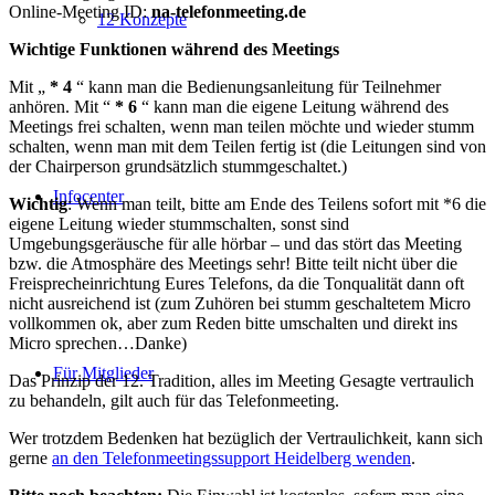
Online-Meeting ID:
na-telefonmeeting.de
12 Konzepte
Wichtige Funktionen während des Meetings
Mit „
* 4
“ kann man die Bedienungsanleitung für Teilnehmer
anhören. Mit “
* 6
“ kann man die eigene Leitung während des
Meetings frei schalten, wenn man teilen möchte und wieder stumm
schalten, wenn man mit dem Teilen fertig ist (die Leitungen sind von
der Chairperson grundsätzlich stummgeschaltet.)
Infocenter
Wichtig
: Wenn man teilt, bitte am Ende des Teilens sofort mit *6 die
eigene Leitung wieder stummschalten, sonst sind
Umgebungsgeräusche für alle hörbar – und das stört das Meeting
bzw. die Atmosphäre des Meetings sehr! Bitte teilt nicht über die
Freisprecheinrichtung Eures Telefons, da die Tonqualität dann oft
nicht ausreichend ist (zum Zuhören bei stumm geschaltetem Micro
vollkommen ok, aber zum Reden bitte umschalten und direkt ins
Micro sprechen…Danke)
Für Mitglieder
Das Prinzip der 12. Tradition, alles im Meeting Gesagte vertraulich
zu behandeln, gilt auch für das Telefonmeeting.
Wer trotzdem Bedenken hat bezüglich der Vertraulichkeit, kann sich
gerne
an den Telefonmeetingssupport Heidelberg wenden
.