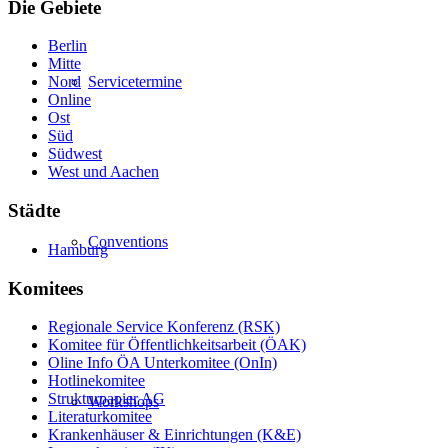
Die Gebiete
Berlin
Mitte
Servicetermine
Nord
Online
Ost
Süd
Südwest
West und Aachen
Städte
Conventions
Hamburg
Komitees
Regionale Service Konferenz (RSK)
Komitee für Öffentlichkeitsarbeit (ÖAK)
Oline Info ÖA Unterkomitee (OnIn)
Hotlinekomitee
Strukturpapier AG
Workshops
Literaturkomitee
Krankenhäuser & Einrichtungen (K&E)