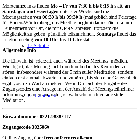
Morgenmeetings finden
Mo – Fr von 7:30 h bis 8:15 h
statt,
an
Samstagen und Feiertagen
unter der Woche sind die
Meetingszeiten
von 08:30 h bis 09:30 h
(maßgeblich sind Feiertage
für Baden-Württemberg; das Meeting beginnt dann später u.a. um
Teilnehmern vor Ort, die mit ÖPNV anreisen, trotzdem die
Möglichkeit zu geben, pünktlich teilzunehmen,
Sonntags
findet das
Telefonmeeting
von 10 Uhr bis 11 Uhr
statt.
12 Schritte
Allgemeine Info
Die Einwahl ist jederzeit, auch während des Meetings, möglich.
Wichtig ist, das Meeting nicht durch unbedachtes Reinreden zu
stören, insbesondere während der 5 min stiller Meditation, sondern
einfach erst einmal abwarten und zuhören, bis sich eine Gelegenheit
ergibt, sich zu Wort zu melden. Wenn Du nach der Eingabe des
Zugangscodes eine Ansage mit der Anzahl der Meetingsteilnehmer
bekommst und niemand redet, ist wahrscheinlich gerade stille
12 Traditionen
Meditation.
Einwahlnummer 0221-98882117
Zugangscode 382506#
Online-Zugang über
freeconferencecall.com