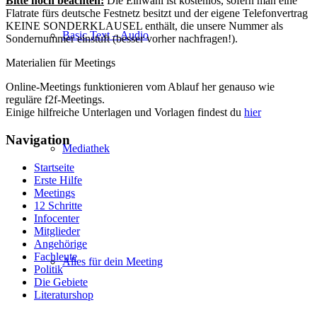
Bitte noch beachten:
Die Einwahl ist kostenlos, sofern man eine
Flatrate fürs deutsche Festnetz besitzt und der eigene Telefonvertrag
KEINE SONDERKLAUSEL enthält, die unsere Nummer als
Basic Text – Audio
Sondernummer einstuft (besser vorher nachfragen!).
Materialien für Meetings
Online-Meetings funktionieren vom Ablauf her genauso wie
reguläre f2f-Meetings.
Einige hilfreiche Unterlagen und Vorlagen findest du
hier
Navigation
Mediathek
Startseite
Erste Hilfe
Meetings
12 Schritte
Infocenter
Mitglieder
Angehörige
Fachleute
Alles für dein Meeting
Politik
Die Gebiete
Literaturshop