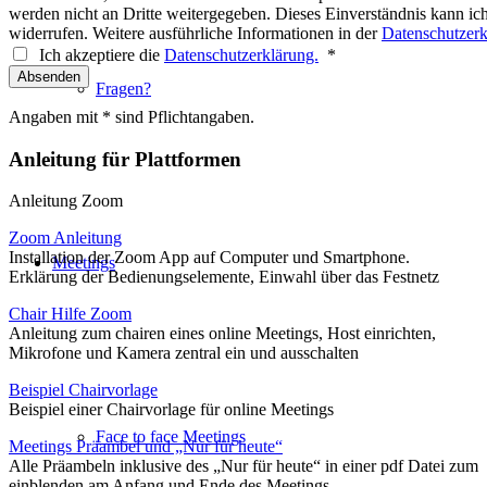
werden nicht an Dritte weitergegeben. Dieses Einverständnis kann ich
widerrufen. Weitere ausführliche Informationen in der
Datenschutzerk
Ich akzeptiere die
Datenschutzerklärung.
*
Fragen?
Angaben mit * sind Pflichtangaben.
Anleitung für Plattformen
Anleitung Zoom
Zoom Anleitung
Installation der Zoom App auf Computer und Smartphone.
Meetings
Erklärung der Bedienungselemente, Einwahl über das Festnetz
Chair Hilfe Zoom
Anleitung zum chairen eines online Meetings, Host einrichten,
Mikrofone und Kamera zentral ein und ausschalten
Beispiel Chairvorlage
Beispiel einer Chairvorlage für online Meetings
Face to face Meetings
Meetings Präambel und „Nur für heute“
Alle Präambeln inklusive des „Nur für heute“ in einer pdf Datei zum
einblenden am Anfang und Ende des Meetings