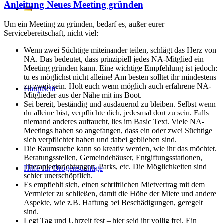
Anleitung Neues Meeting gründen
Um ein Meeting zu gründen, bedarf es, außer eurer
Servicebereitschaft, nicht viel:
Wenn zwei Süchtige miteinander teilen, schlägt das Herz von
NA. Das bedeutet, dass prinzipiell jedes NA-Mitglied ein
Meeting gründen kann. Eine wichtige Empfehlung ist jedoch:
tu es möglichst nicht alleine! Am besten solltet ihr mindestens
zu zweit sein. Holt euch wenn möglich auch erfahrene NA-
Hauptseite
Mitglieder aus der Nähe mit ins Boot.
Sei bereit, beständig und ausdauernd zu bleiben. Selbst wenn
du alleine bist, verpflichte dich, jedesmal dort zu sein. Falls
niemand anderes auftaucht, lies im Basic Text. Viele NA-
Meetings haben so angefangen, dass ein oder zwei Süchtige
sich verpflichtet haben und dabei geblieben sind.
Die Raumsuche kann so kreativ werden, wie ihr das möchtet.
Beratungsstellen, Gemeindehäuser, Entgiftungsstationen,
Therapieeinrichtungen, Parks, etc. Die Möglichkeiten sind
Hilfe für Drogensüchtige
schier unerschöpflich.
Es empfiehlt sich, einen schriftlichen Mietvertrag mit dem
Vermieter zu schließen, damit die Höhe der Miete und andere
Aspekte, wie z.B. Haftung bei Beschädigungen, geregelt
sind.
Legt Tag und Uhrzeit fest – hier seid ihr vollig frei. Ein