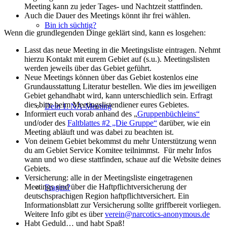
Meeting kann zu jeder Tages- und Nachtzeit stattfinden.
Auch die Dauer des Meetings könnt ihr frei wählen.
Bin ich süchtig?
Wenn die grundlegenden Dinge geklärt sind, kann es losgehen:
Lasst das neue Meeting in die Meetingsliste eintragen. Nehmt
hierzu Kontakt mit eurem Gebiet auf (s.u.). Meetingslisten
werden jeweils über das Gebiet geführt.
Neue Meetings können über das Gebiet kostenlos eine
Grundausstattung Literatur bestellen. Wie dies im jeweiligen
Gebiet gehandhabt wird, kann unterschiedlich sein. Erfragt
dies bitte beim Meetingslistendiener eures Gebietes.
Dein 1. NA-Meeting
Informiert euch vorab anhand des „
Gruppenbüchleins“
und/oder des
Faltblattes #2 „Die Gruppe“
darüber, wie ein
Meeting abläuft und was dabei zu beachten ist.
Von deinem Gebiet bekommst du mehr Unterstützung wenn
du am Gebiet Service Komitee teilnimmst. Für mehr Infos
wann und wo diese stattfinden, schaue auf die Website deines
Gebiets.
Versicherung: alle in der Meetingsliste eingetragenen
Meetings sind über die Haftpflichtversicherung der
Fragen?
deutschsprachigen Region haftpflichtversichert. Ein
Informationsblatt zur Versicherung sollte griffbereit vorliegen.
Weitere Info gibt es über
verein@narcotics-anonymous.de
Habt Geduld… und habt Spaß!