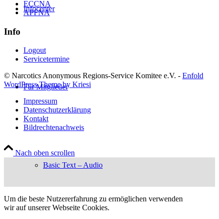
ECCNA
Infocenter
APFNA
Info
Logout
Servicetermine
© Narcotics Anonymous Regions-Service Komitee e.V. -
Enfold
WordPress Theme by Kriesi
Für Mitglieder
Impressum
Datenschutzerklärung
Kontakt
Bildrechtenachweis
Nach oben scrollen
Basic Text – Audio
Um die beste Nutzererfahrung zu ermöglichen verwenden
wir auf unserer Webseite Cookies.