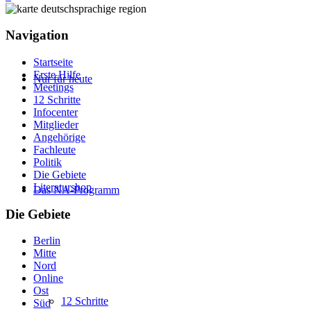
Navigation
Startseite
Erste Hilfe
Nur für heute
Meetings
12 Schritte
Infocenter
Mitglieder
Angehörige
Fachleute
Politik
Die Gebiete
Literaturshop
Das NA-Programm
Die Gebiete
Berlin
Mitte
Nord
Online
Ost
12 Schritte
Süd