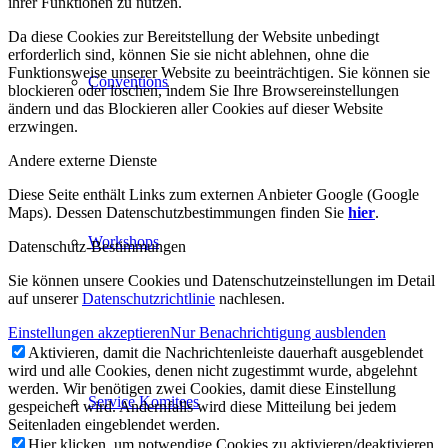
ihrer Funktionen zu nutzen.
Da diese Cookies zur Bereitstellung der Website unbedingt
erforderlich sind, können Sie sie nicht ablehnen, ohne die
Funktionsweise unserer Website zu beeinträchtigen. Sie können sie
Conventions
blockieren oder löschen, indem Sie Ihre Browsereinstellungen
ändern und das Blockieren aller Cookies auf dieser Website
erzwingen.
Andere externe Dienste
Diese Seite enthält Links zum externen Anbieter Google (Google
Maps). Dessen Datenschutzbestimmungen finden Sie
hier
.
Workshops
Datenschutz-Bestimmungen
Sie können unsere Cookies und Datenschutzeinstellungen im Detail
auf unserer
Datenschutzrichtlinie
nachlesen.
Einstellungen akzeptieren
Nur Benachrichtigung ausblenden
Aktivieren, damit die Nachrichtenleiste dauerhaft ausgeblendet
wird und alle Cookies, denen nicht zugestimmt wurde, abgelehnt
werden. Wir benötigen zwei Cookies, damit diese Einstellung
Service Komitees
gespeichert wird. Andernfalls wird diese Mitteilung bei jedem
Seitenladen eingeblendet werden.
Hier klicken, um notwendige Cookies zu aktivieren/deaktivieren.