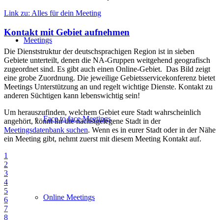
Link zu: Alles für dein Meeting
Kontakt mit Gebiet aufnehmen
Meetings
Die Dienststruktur der deutschsprachigen Region ist in sieben
Gebiete unterteilt, denen die NA-Gruppen weitgehend geografisch
zugeordnet sind. Es gibt auch einen Online-Gebiet. Das Bild zeigt
eine grobe Zuordnung. Die jeweilige Gebietsservicekonferenz bietet
Meetings Unterstützung an und regelt wichtige Dienste. Kontakt zu
anderen Süchtigen kann lebenswichtig sein!
Um herauszufinden, welchem Gebiet eure Stadt wahrscheinlich
Face to face Meetings
angehört, könnt ihr die nächstgelegene Stadt in der
Meetingsdatenbank suchen
. Wenn es in eurer Stadt oder in der Nähe
ein Meeting gibt, nehmt zuerst mit diesem Meeting Kontakt auf.
1
2
3
4
5
Online Meetings
6
7
8