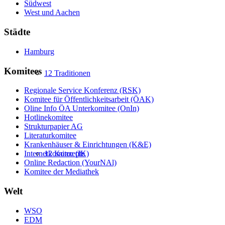
Südwest
West und Aachen
Städte
Hamburg
Komitees
12 Traditionen
Regionale Service Konferenz (RSK)
Komitee für Öffentlichkeitsarbeit (ÖAK)
Oline Info ÖA Unterkomitee (OnIn)
Hotlinekomitee
Strukturpapier AG
Literaturkomitee
Krankenhäuser & Einrichtungen (K&E)
12 Konzepte
Internetkomitee (IK)
Online Redaction (YourNAl)
Komitee der Mediathek
Welt
WSO
EDM