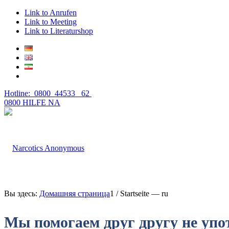
Link to Anrufen
Link to Meeting
Link to Literaturshop
Hotline: 0800 44533 62
0800 HILFE NA
Вы здесь:
Домашняя страница
1
/
Startseite — ru
Мы помогаем друг другу не упо