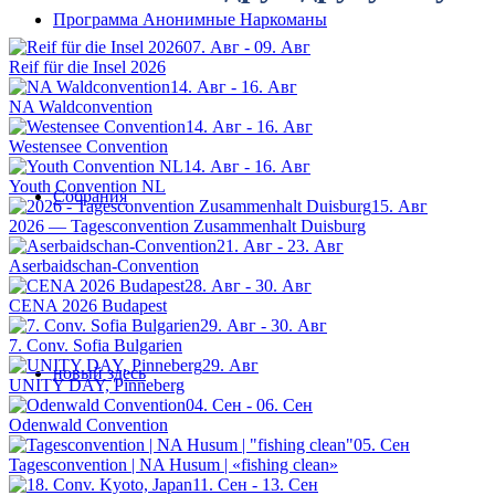
Программа Анонимные Наркоманы
07. Авг - 09. Авг
Reif für die Insel 2026
14. Авг - 16. Авг
NA Waldconvention
14. Авг - 16. Авг
Westensee Convention
14. Авг - 16. Авг
Youth Convention NL
Собрания
15. Авг
2026 — Tagesconvention Zusammenhalt Duisburg
21. Авг - 23. Авг
Aserbaidschan-Convention
28. Авг - 30. Авг
CENA 2026 Budapest
29. Авг - 30. Авг
7. Conv. Sofia Bulgarien
29. Авг
новый здесь
UNITY DAY, Pinneberg
04. Сен - 06. Сен
Odenwald Convention
05. Сен
Tagesconvention | NA Husum | «fishing clean»
11. Сен - 13. Сен