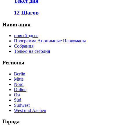
Текст дня
12 Шагов
Навигация
новый здесь
Программа Анонимные Наркоманы
Собрания
Только на сегодня
Регионы
Berlin
Mitte
Nord
Online
Ost
Süd
Südwest
West und Aachen
Города