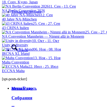
18. Conv. Kyoto, Japan
11. Сен - 13. Сен
NA Berlin Convention 2026
Только на сегодня
12. Сен
40 Jahre NA-München
25. Сен - 27. Сен
43 CRINA Italien
25. Сен - 27.
NA Convention Mannheim — Nimmi allä in Monnem
10. Окт - 11. Окт
Unity in diversity
06. Ноя - 08. Ноя
Поиск
IRCNA XL Irland
13. Ноя - 15. Ноя
Malta Convention
22. Июл - 25. Июл
ECCNA Malta
[spt-posts-ticker]
новый здесь
Меню
Меню
Собрания