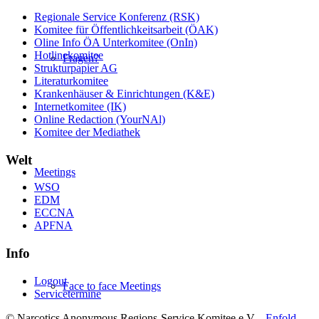
Regionale Service Konferenz (RSK)
Komitee für Öffentlichkeitsarbeit (ÖAK)
Oline Info ÖA Unterkomitee (OnIn)
Hotlinekomitee
Fragen?
Strukturpapier AG
Literaturkomitee
Krankenhäuser & Einrichtungen (K&E)
Internetkomitee (IK)
Online Redaction (YourNAl)
Komitee der Mediathek
Welt
Meetings
WSO
EDM
ECCNA
APFNA
Info
Logout
Face to face Meetings
Servicetermine
© Narcotics Anonymous Regions-Service Komitee e.V. -
Enfold