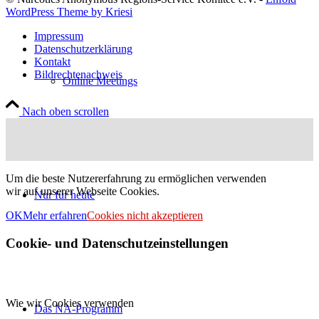
WordPress Theme by Kriesi
Impressum
Datenschutzerklärung
Kontakt
Bildrechtenachweis
Online Meetings
Nach oben scrollen
Um die beste Nutzererfahrung zu ermöglichen verwenden
wir auf unserer Webseite Cookies.
Nur für heute
OK
Mehr erfahren
Cookies nicht akzeptieren
Cookie- und Datenschutzeinstellungen
Wie wir Cookies verwenden
Das NA-Programm