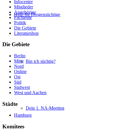
Infocenter
Mitglieder
Angehörige
Hilfe für Drogensüchtige
Fachleute
Politik
Die Gebiete
Literaturshop
Die Gebiete
Berlin
Mitte
Bin ich süchtig?
Nord
Online
Ost
Süd
Südwest
West und Aachen
Städte
Dein 1. NA-Meeting
Hamburg
Komitees