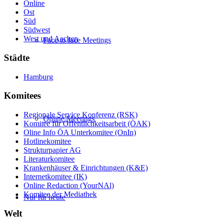
Online
Ost
Süd
Südwest
West und Aachen
Face to face Meetings
Städte
Hamburg
Komitees
Regionale Service Konferenz (RSK)
Online Meetings
Komitee für Öffentlichkeitsarbeit (ÖAK)
Oline Info ÖA Unterkomitee (OnIn)
Hotlinekomitee
Strukturpapier AG
Literaturkomitee
Krankenhäuser & Einrichtungen (K&E)
Internetkomitee (IK)
Online Redaction (YourNAl)
Komitee der Mediathek
Nur für heute
Welt