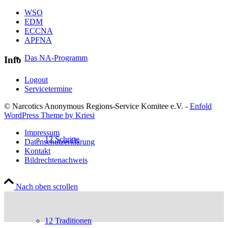
WSO
EDM
ECCNA
APFNA
Das NA-Programm
Info
Logout
Servicetermine
© Narcotics Anonymous Regions-Service Komitee e.V. -
Enfold
WordPress Theme by Kriesi
Impressum
12 Schritte
Datenschutzerklärung
Kontakt
Bildrechtenachweis
Nach oben scrollen
12 Traditionen