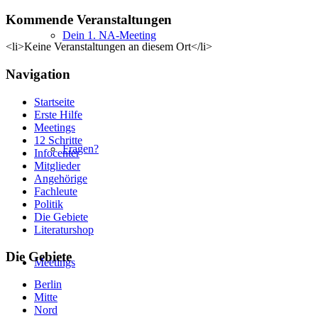
Kommende Veranstaltungen
Dein 1. NA-Meeting
<li>Keine Veranstaltungen an diesem Ort</li>
Navigation
Startseite
Erste Hilfe
Meetings
12 Schritte
Fragen?
Infocenter
Mitglieder
Angehörige
Fachleute
Politik
Die Gebiete
Literaturshop
Die Gebiete
Meetings
Berlin
Mitte
Nord