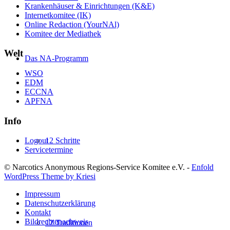
Krankenhäuser & Einrichtungen (K&E)
Internetkomitee (IK)
Online Redaction (YourNAl)
Komitee der Mediathek
Welt
Das NA-Programm
WSO
EDM
ECCNA
APFNA
Info
12 Schritte
Logout
Servicetermine
© Narcotics Anonymous Regions-Service Komitee e.V. -
Enfold
WordPress Theme by Kriesi
Impressum
Datenschutzerklärung
Kontakt
Bildrechtenachweis
12 Traditionen