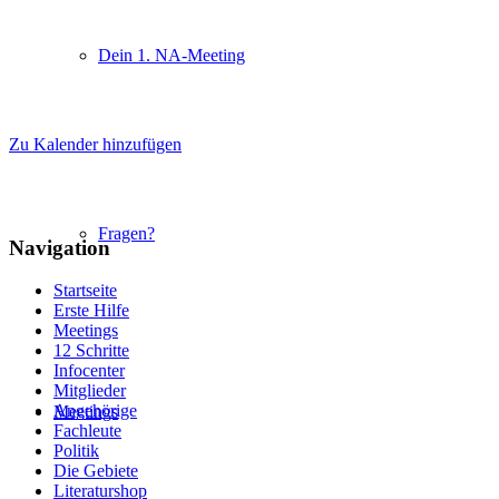
Dein 1. NA-Meeting
Zu Kalender hinzufügen
Fragen?
Navigation
Startseite
Erste Hilfe
Meetings
12 Schritte
Infocenter
Mitglieder
Angehörige
Meetings
Fachleute
Politik
Die Gebiete
Literaturshop