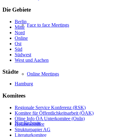
Die Gebiete
Berlin
Face to face Meetings
Mitte
Nord
Online
Ost
Süd
Südwest
West und Aachen
Städte
Online Meetings
Hamburg
Komitees
Regionale Service Konferenz (RSK)
Komitee für Öffentlichkeitsarbeit (ÖAK)
Oline Info ÖA Unterkomitee (OnIn)
Nur für heute
Hotlinekomitee
Strukturpapier AG
Literaturkomitee