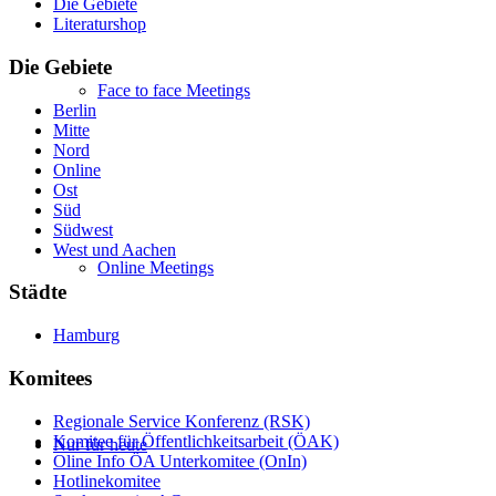
Die Gebiete
Literaturshop
Die Gebiete
Face to face Meetings
Berlin
Mitte
Nord
Online
Ost
Süd
Südwest
West und Aachen
Online Meetings
Städte
Hamburg
Komitees
Regionale Service Konferenz (RSK)
Komitee für Öffentlichkeitsarbeit (ÖAK)
Nur für heute
Oline Info ÖA Unterkomitee (OnIn)
Hotlinekomitee