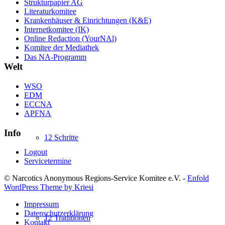
Strukturpapier AG
Literaturkomitee
Krankenhäuser & Einrichtungen (K&E)
Internetkomitee (IK)
Online Redaction (YourNAl)
Komitee der Mediathek
Das NA-Programm
Welt
WSO
EDM
ECCNA
APFNA
Info
12 Schritte
Logout
Servicetermine
© Narcotics Anonymous Regions-Service Komitee e.V. -
Enfold
WordPress Theme by Kriesi
Impressum
Datenschutzerklärung
12 Traditionen
Kontakt