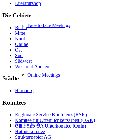
Literaturshop
Die Gebiete
Face to face Meetings
Berlin
Mitte
Nord
Online
Ost
Süd
Südwest
West und Aachen
Online Meetings
Städte
Hamburg
Komitees
Regionale Service Konferenz (RSK)
Komitee für Öffentlichkeitsarbeit (ÖAK)
Nur für heute
Oline Info ÖA Unterkomitee (OnIn)
Hotlinekomitee
Strukturpapier AG