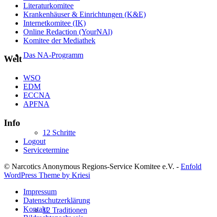
Literaturkomitee
Krankenhäuser & Einrichtungen (K&E)
Internetkomitee (IK)
Online Redaction (YourNAl)
Komitee der Mediathek
Das NA-Programm
Welt
WSO
EDM
ECCNA
APFNA
Info
12 Schritte
Logout
Servicetermine
© Narcotics Anonymous Regions-Service Komitee e.V. -
Enfold
WordPress Theme by Kriesi
Impressum
Datenschutzerklärung
Kontakt
12 Traditionen