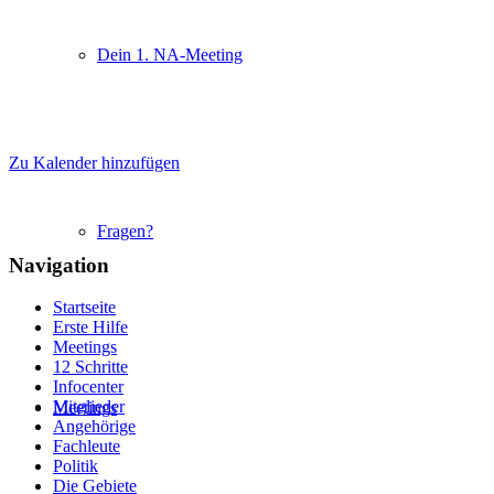
Dein 1. NA-Meeting
Zu Kalender hinzufügen
Fragen?
Navigation
Startseite
Erste Hilfe
Meetings
12 Schritte
Infocenter
Mitglieder
Meetings
Angehörige
Fachleute
Politik
Die Gebiete