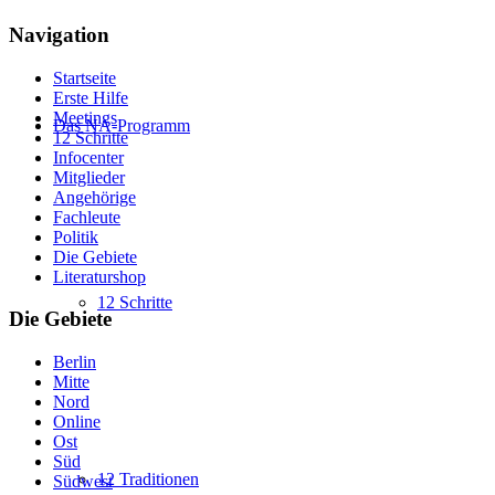
Navigation
Startseite
Erste Hilfe
Meetings
Das NA-Programm
12 Schritte
Infocenter
Mitglieder
Angehörige
Fachleute
Politik
Die Gebiete
Literaturshop
12 Schritte
Die Gebiete
Berlin
Mitte
Nord
Online
Ost
Süd
12 Traditionen
Südwest