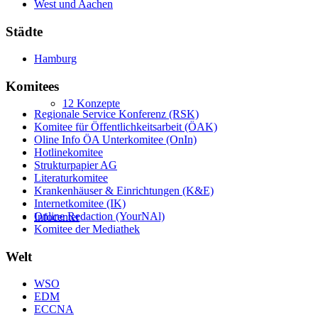
West und Aachen
Städte
Hamburg
Komitees
12 Konzepte
Regionale Service Konferenz (RSK)
Komitee für Öffentlichkeitsarbeit (ÖAK)
Oline Info ÖA Unterkomitee (OnIn)
Hotlinekomitee
Strukturpapier AG
Literaturkomitee
Krankenhäuser & Einrichtungen (K&E)
Internetkomitee (IK)
Online Redaction (YourNAl)
Infocenter
Komitee der Mediathek
Welt
WSO
EDM
ECCNA