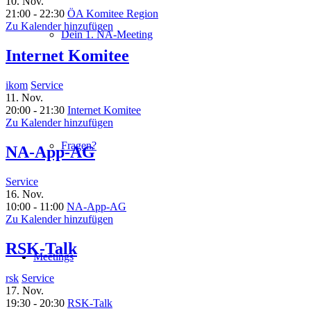
10. Nov.
21:00 - 22:30
ÖA Komitee Region
Zu Kalender hinzufügen
Dein 1. NA-Meeting
Internet Komitee
ikom
Service
11. Nov.
20:00 - 21:30
Internet Komitee
Zu Kalender hinzufügen
Fragen?
NA-App-AG
Service
16. Nov.
10:00 - 11:00
NA-App-AG
Zu Kalender hinzufügen
RSK-Talk
Meetings
rsk
Service
17. Nov.
19:30 - 20:30
RSK-Talk