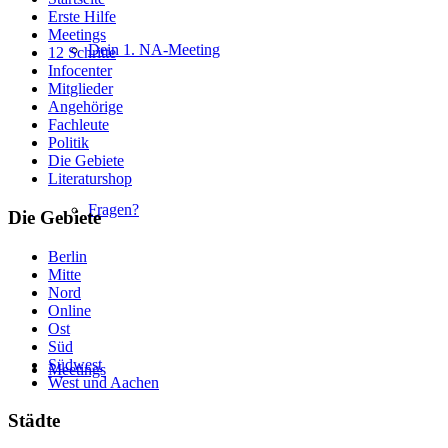
Erste Hilfe
Meetings
Dein 1. NA-Meeting
12 Schritte
Infocenter
Mitglieder
Angehörige
Fachleute
Politik
Die Gebiete
Literaturshop
Fragen?
Die Gebiete
Berlin
Mitte
Nord
Online
Ost
Süd
Südwest
Meetings
West und Aachen
Städte