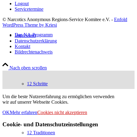
Logout
Servicetermine
© Narcotics Anonymous Regions-Service Komitee e.V. -
Enfold
WordPress Theme by Kriesi
Das NA-Programm
Impressum
Datenschutzerklärung
Kontakt
Bildrechtenachweis
Nach oben scrollen
12 Schritte
Um die beste Nutzererfahrung zu ermöglichen verwenden
wir auf unserer Webseite Cookies.
OK
Mehr erfahren
Cookies nicht akzeptieren
Cookie- und Datenschutzeinstellungen
12 Traditionen