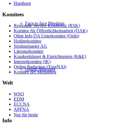
Hamburg
Komitees
Face to face Meetings
Regionale Service Konferenz (RSK)
Komitee für Öffentlichkeitsarbeit (ÖAK)
Oline Info ÖA Unterkomitee (OnIn)
Hotlinekomitee
Strukturpapier AG
Literaturkomitee
Krankenhäuser & Einrichtungen (K&E)
Internetkomitee (IK)
Online Redaction (YourNAl)
Online Meetings
Komitee der Mediathek
Welt
WSO
EDM
ECCNA
APFNA
Nur für heute
Info