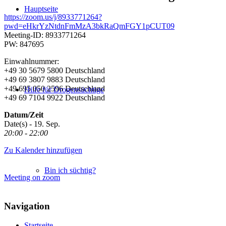
Hauptseite
https://zoom.us/j/8933771264?
pwd=eHkrYzNtdnFmMzA3bkRaQmFGY1pCUT09
Meeting-ID: 8933771264
PW: 847695
Einwahlnummer:
+49 30 5679 5800 Deutschland
+49 69 3807 9883 Deutschland
+49 695 050 2596 Deutschland
Hilfe für Drogensüchtige
+49 69 7104 9922 Deutschland
Datum/Zeit
Date(s) - 19. Sep.
20:00 - 22:00
Zu Kalender hinzufügen
Bin ich süchtig?
Meeting on zoom
Navigation
Startseite