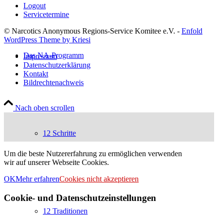
Logout
Servicetermine
© Narcotics Anonymous Regions-Service Komitee e.V. -
Enfold
WordPress Theme by Kriesi
Das NA-Programm
Impressum
Datenschutzerklärung
Kontakt
Bildrechtenachweis
Nach oben scrollen
12 Schritte
Um die beste Nutzererfahrung zu ermöglichen verwenden
wir auf unserer Webseite Cookies.
OK
Mehr erfahren
Cookies nicht akzeptieren
Cookie- und Datenschutzeinstellungen
12 Traditionen