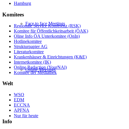
Hamburg
Komitees
Face to face Meetings
Regionale Service Konferenz (RSK)
Komitee für Öffentlichkeitsarbeit (ÖAK)
Oline Info ÖA Unterkomitee (OnIn)
Hotlinekomitee
Strukturpapier AG
Literaturkomitee
Krankenhäuser & Einrichtungen (K&E)
Internetkomitee (IK)
Online Redaction (YourNAl)
Online Meetings
Komitee der Mediathek
Welt
WSO
EDM
ECCNA
APFNA
Nur für heute
Info