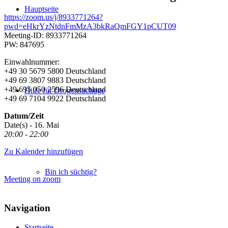
Hauptseite
https://zoom.us/j/8933771264?
pwd=eHkrYzNtdnFmMzA3bkRaQmFGY1pCUT09
Meeting-ID: 8933771264
PW: 847695
Einwahlnummer:
+49 30 5679 5800 Deutschland
+49 69 3807 9883 Deutschland
+49 695 050 2596 Deutschland
Hilfe für Drogensüchtige
+49 69 7104 9922 Deutschland
Datum/Zeit
Date(s) - 16. Mai
20:00 - 22:00
Zu Kalender hinzufügen
Bin ich süchtig?
Meeting on zoom
Navigation
Startseite