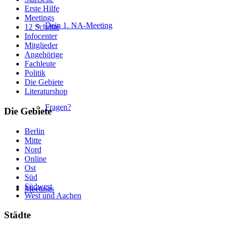
Erste Hilfe
Meetings
Dein 1. NA-Meeting
12 Schritte
Infocenter
Mitglieder
Angehörige
Fachleute
Politik
Die Gebiete
Literaturshop
Fragen?
Die Gebiete
Berlin
Mitte
Nord
Online
Ost
Süd
Südwest
Meetings
West und Aachen
Städte