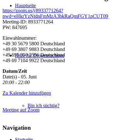
Hauptseite
https://zoom.us/j/8933771264?
pwd=eHkrYzNtdnFmMzA3bkRaQmFGY1pCUT09
Meeting-ID: 8933771264
PW: 847695
Einwahlnummer:
+49 30 5679 5800 Deutschland
+49 69 3807 9883 Deutschland
+49 695 050 2596 Deutschland
Hilfe für Drogensüchtige
+49 69 7104 9922 Deutschland
Datum/Zeit
Date(s) - 05. Juni
20:00 - 22:00
Zu Kalender hinzufügen
Bin ich süchtig?
Meeting auf Zoom
Navigation
Startseite