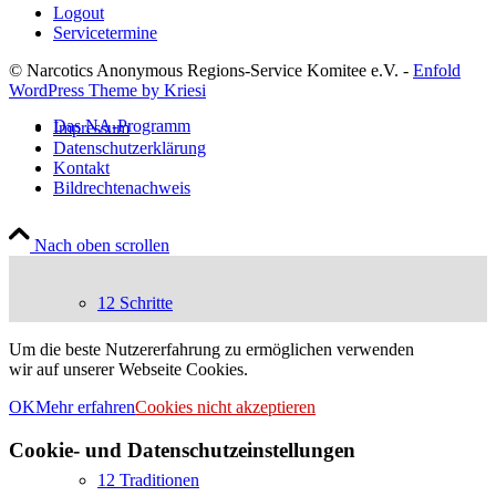
Logout
Servicetermine
© Narcotics Anonymous Regions-Service Komitee e.V. -
Enfold
WordPress Theme by Kriesi
Das NA-Programm
Impressum
Datenschutzerklärung
Kontakt
Bildrechtenachweis
Nach oben scrollen
12 Schritte
Um die beste Nutzererfahrung zu ermöglichen verwenden
wir auf unserer Webseite Cookies.
OK
Mehr erfahren
Cookies nicht akzeptieren
Cookie- und Datenschutzeinstellungen
12 Traditionen