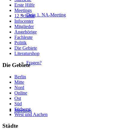
Erste Hilfe
Meetings
Dein 1. NA-Meeting
12 Schritte
Infocenter
Mitglieder
Angehörige
Fachleute
Politik
Die Gebiete
Literaturshop
Fragen?
Die Gebiete
Berlin
Mitte
Nord
Online
Ost
Süd
Südwest
Meetings
West und Aachen
Städte