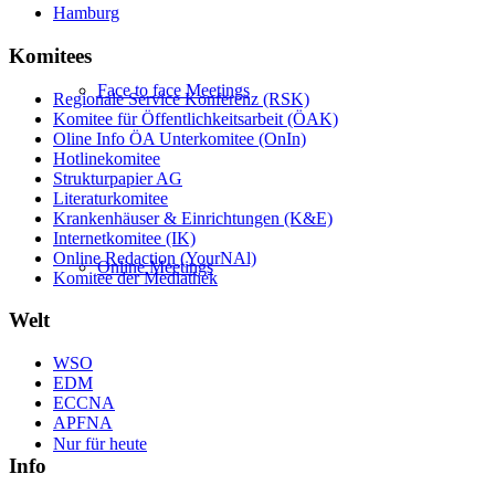
Hamburg
Komitees
Face to face Meetings
Regionale Service Konferenz (RSK)
Komitee für Öffentlichkeitsarbeit (ÖAK)
Oline Info ÖA Unterkomitee (OnIn)
Hotlinekomitee
Strukturpapier AG
Literaturkomitee
Krankenhäuser & Einrichtungen (K&E)
Internetkomitee (IK)
Online Redaction (YourNAl)
Online Meetings
Komitee der Mediathek
Welt
WSO
EDM
ECCNA
APFNA
Nur für heute
Info