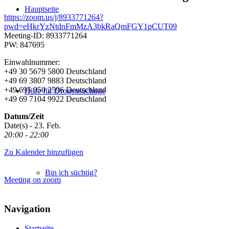
Hauptseite
https://zoom.us/j/8933771264?
pwd=eHkrYzNtdnFmMzA3bkRaQmFGY1pCUT09
Meeting-ID: 8933771264
PW: 847695
Einwahlnummer:
+49 30 5679 5800 Deutschland
+49 69 3807 9883 Deutschland
+49 695 050 2596 Deutschland
Hilfe für Drogensüchtige
+49 69 7104 9922 Deutschland
Datum/Zeit
Date(s) - 23. Feb.
20:00 - 22:00
Zu Kalender hinzufügen
Bin ich süchtig?
Meeting on zoom
Navigation
Startseite