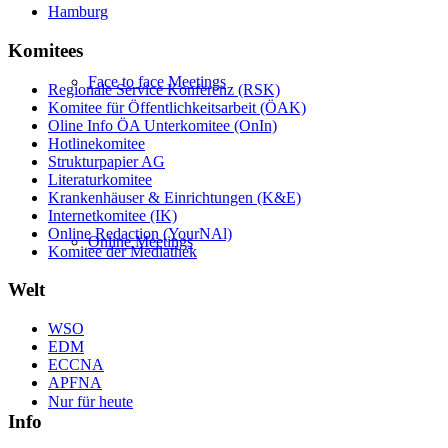
Hamburg
Komitees
Face to face Meetings
Regionale Service Konferenz (RSK)
Komitee für Öffentlichkeitsarbeit (ÖAK)
Oline Info ÖA Unterkomitee (OnIn)
Hotlinekomitee
Strukturpapier AG
Literaturkomitee
Krankenhäuser & Einrichtungen (K&E)
Internetkomitee (IK)
Online Redaction (YourNAl)
Online Meetings
Komitee der Mediathek
Welt
WSO
EDM
ECCNA
APFNA
Nur für heute
Info