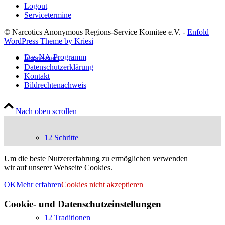
Logout
Servicetermine
© Narcotics Anonymous Regions-Service Komitee e.V. -
Enfold
WordPress Theme by Kriesi
Das NA-Programm
Impressum
Datenschutzerklärung
Kontakt
Bildrechtenachweis
Nach oben scrollen
12 Schritte
Um die beste Nutzererfahrung zu ermöglichen verwenden
wir auf unserer Webseite Cookies.
OK
Mehr erfahren
Cookies nicht akzeptieren
Cookie- und Datenschutzeinstellungen
12 Traditionen