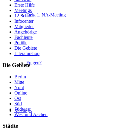
Erste Hilfe
Meetings
Dein 1. NA-Meeting
12 Schritte
Infocenter
Mitglieder
Angehörige
Fachleute
Politik
Die Gebiete
Literaturshop
Fragen?
Die Gebiete
Berlin
Mitte
Nord
Online
Ost
Süd
Südwest
Meetings
West und Aachen
Städte