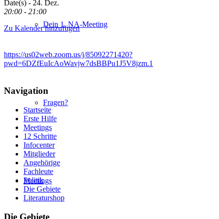
Date(s) - 24. Dez.
20:00 - 21:00
Dein 1. NA-Meeting
Zu Kalender hinzufügen
https://us02web.zoom.us/j/85092271420?
pwd=6DZfEuIcAoWavjw7dsBBPu1J5V8jzm.1
Navigation
Fragen?
Startseite
Erste Hilfe
Meetings
12 Schritte
Infocenter
Mitglieder
Angehörige
Fachleute
Politik
Meetings
Die Gebiete
Literaturshop
Die Gebiete