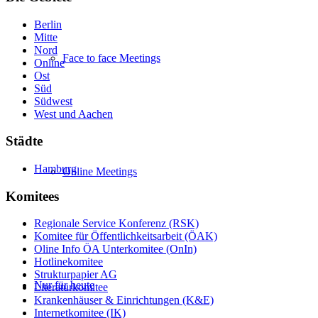
Berlin
Mitte
Nord
Face to face Meetings
Online
Ost
Süd
Südwest
West und Aachen
Städte
Hamburg
Online Meetings
Komitees
Regionale Service Konferenz (RSK)
Komitee für Öffentlichkeitsarbeit (ÖAK)
Oline Info ÖA Unterkomitee (OnIn)
Hotlinekomitee
Strukturpapier AG
Nur für heute
Literaturkomitee
Krankenhäuser & Einrichtungen (K&E)
Internetkomitee (IK)