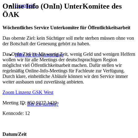
Online Info (OnIn) UnterKomitee des
Hauptseite
ÖAK
Wöchentliches Service Unterkomitee für Öffentlichkeitsarbeit
Das oberste Ziel: kein Süchtiger soll mehr sterben müssen ohne von
der Botschaft der Genesung gehört zu haben.
Das OnIn Ziel ist: Mit wenig Zeit, wenig Geld und wenigen Helfern
Hilfe für Drogensüchtige
wollen wir für alle Meetings der deutschsprachigen Region
möglichst viel Öffentlichkeitsarbeit machen. Dafür stellen wir
regelmäßig Online-Info-Meetings für Fachleute zur Verfügung.
Durch klare, einheitliche Abläufe können wir den Service immer
weiter ausbauen und zuverlässig anbieten.
Zoom Linzenz GSK West
Meeting ID: 850 9227 1420
Bin ich süchtig?
Kenncode: 12
Datum/Zeit