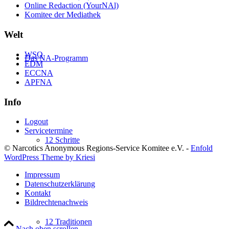
Online Redaction (YourNAl)
Komitee der Mediathek
Welt
WSO
Das NA-Programm
EDM
ECCNA
APFNA
Info
Logout
Servicetermine
12 Schritte
© Narcotics Anonymous Regions-Service Komitee e.V. -
Enfold
WordPress Theme by Kriesi
Impressum
Datenschutzerklärung
Kontakt
Bildrechtenachweis
12 Traditionen
Nach oben scrollen