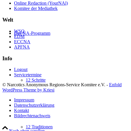
Online Redaction (YourNAl)
Komitee der Mediathek
Welt
WSO
Das NA-Programm
EDM
ECCNA
APFNA
Info
Logout
Servicetermine
12 Schritte
© Narcotics Anonymous Regions-Service Komitee e.V. -
Enfold
WordPress Theme by Kriesi
Impressum
Datenschutzerklärung
Kontakt
Bildrechtenachweis
12 Traditionen
Nach oben scrollen