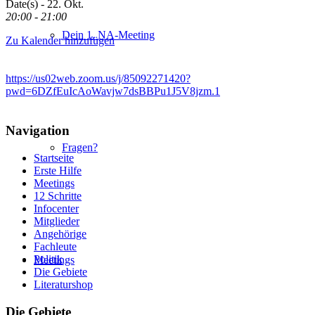
Date(s) - 22. Okt.
20:00 - 21:00
Dein 1. NA-Meeting
Zu Kalender hinzufügen
https://us02web.zoom.us/j/85092271420?
pwd=6DZfEuIcAoWavjw7dsBBPu1J5V8jzm.1
Navigation
Fragen?
Startseite
Erste Hilfe
Meetings
12 Schritte
Infocenter
Mitglieder
Angehörige
Fachleute
Politik
Meetings
Die Gebiete
Literaturshop
Die Gebiete