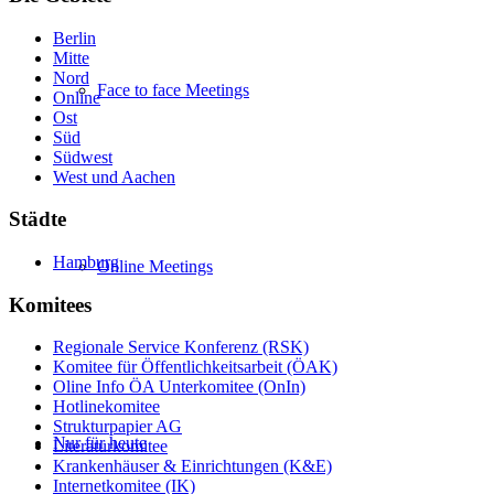
Berlin
Mitte
Nord
Face to face Meetings
Online
Ost
Süd
Südwest
West und Aachen
Städte
Hamburg
Online Meetings
Komitees
Regionale Service Konferenz (RSK)
Komitee für Öffentlichkeitsarbeit (ÖAK)
Oline Info ÖA Unterkomitee (OnIn)
Hotlinekomitee
Strukturpapier AG
Nur für heute
Literaturkomitee
Krankenhäuser & Einrichtungen (K&E)
Internetkomitee (IK)