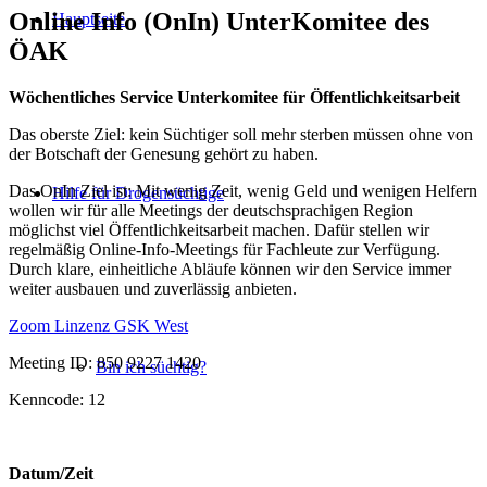
Online Info (OnIn) UnterKomitee des
Hauptseite
ÖAK
Wöchentliches Service Unterkomitee für Öffentlichkeitsarbeit
Das oberste Ziel: kein Süchtiger soll mehr sterben müssen ohne von
der Botschaft der Genesung gehört zu haben.
Das OnIn Ziel ist: Mit wenig Zeit, wenig Geld und wenigen Helfern
Hilfe für Drogensüchtige
wollen wir für alle Meetings der deutschsprachigen Region
möglichst viel Öffentlichkeitsarbeit machen. Dafür stellen wir
regelmäßig Online-Info-Meetings für Fachleute zur Verfügung.
Durch klare, einheitliche Abläufe können wir den Service immer
weiter ausbauen und zuverlässig anbieten.
Zoom Linzenz GSK West
Meeting ID: 850 9227 1420
Bin ich süchtig?
Kenncode: 12
Datum/Zeit