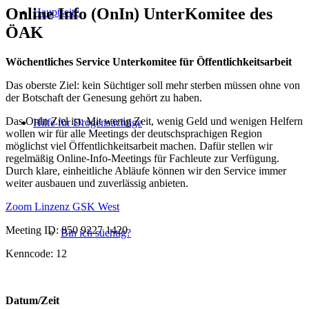
Online Info (OnIn) UnterKomitee des
Hauptseite
ÖAK
Wöchentliches Service Unterkomitee für Öffentlichkeitsarbeit
Das oberste Ziel: kein Süchtiger soll mehr sterben müssen ohne von
der Botschaft der Genesung gehört zu haben.
Das OnIn Ziel ist: Mit wenig Zeit, wenig Geld und wenigen Helfern
Hilfe für Drogensüchtige
wollen wir für alle Meetings der deutschsprachigen Region
möglichst viel Öffentlichkeitsarbeit machen. Dafür stellen wir
regelmäßig Online-Info-Meetings für Fachleute zur Verfügung.
Durch klare, einheitliche Abläufe können wir den Service immer
weiter ausbauen und zuverlässig anbieten.
Zoom Linzenz GSK West
Meeting ID: 850 9227 1420
Bin ich süchtig?
Kenncode: 12
Datum/Zeit