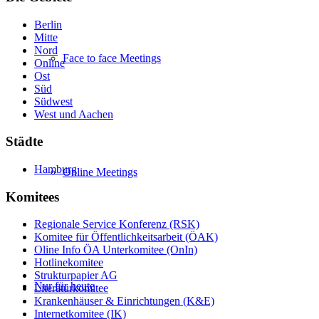
Berlin
Mitte
Nord
Face to face Meetings
Online
Ost
Süd
Südwest
West und Aachen
Städte
Hamburg
Online Meetings
Komitees
Regionale Service Konferenz (RSK)
Komitee für Öffentlichkeitsarbeit (ÖAK)
Oline Info ÖA Unterkomitee (OnIn)
Hotlinekomitee
Strukturpapier AG
Nur für heute
Literaturkomitee
Krankenhäuser & Einrichtungen (K&E)
Internetkomitee (IK)