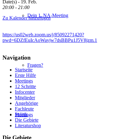
Date(s) - 19. Feb.
20:00 - 21:00
Dein 1. NA-Meeting
Zu Kalender hinzufügen
https://us02web.zoom.us/j/85092271420?
pwd=6DZfEuIcAoWavjw7dsBBPu1J5V8jzm.1
Navigation
Fragen?
Startseite
Erste Hilfe
Meetings
12 Schritte
Infocenter
Mitglieder
Angehörige
Fachleute
Politik
Meetings
Die Gebiete
Literaturshop
Die Gebiete