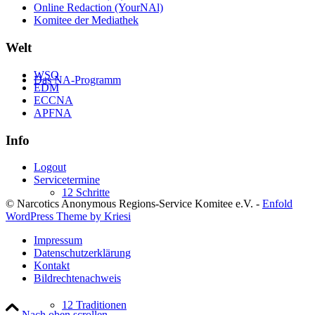
Online Redaction (YourNAl)
Komitee der Mediathek
Welt
WSO
Das NA-Programm
EDM
ECCNA
APFNA
Info
Logout
Servicetermine
12 Schritte
© Narcotics Anonymous Regions-Service Komitee e.V. -
Enfold
WordPress Theme by Kriesi
Impressum
Datenschutzerklärung
Kontakt
Bildrechtenachweis
12 Traditionen
Nach oben scrollen