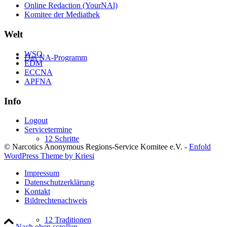
Online Redaction (YourNAl)
Komitee der Mediathek
Welt
WSO
Das NA-Programm
EDM
ECCNA
APFNA
Info
Logout
Servicetermine
12 Schritte
© Narcotics Anonymous Regions-Service Komitee e.V. -
Enfold
WordPress Theme by Kriesi
Impressum
Datenschutzerklärung
Kontakt
Bildrechtenachweis
12 Traditionen
Nach oben scrollen