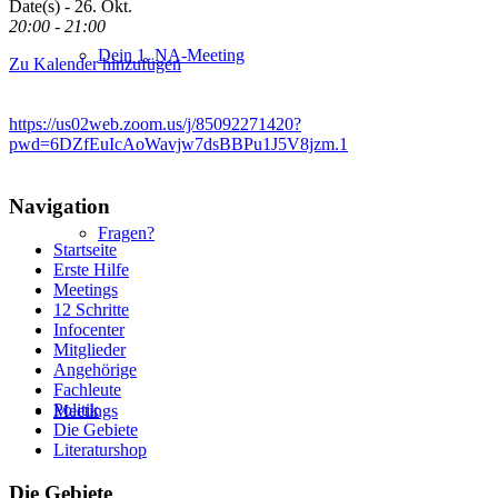
Date(s) - 26. Okt.
20:00 - 21:00
Dein 1. NA-Meeting
Zu Kalender hinzufügen
https://us02web.zoom.us/j/85092271420?
pwd=6DZfEuIcAoWavjw7dsBBPu1J5V8jzm.1
Navigation
Fragen?
Startseite
Erste Hilfe
Meetings
12 Schritte
Infocenter
Mitglieder
Angehörige
Fachleute
Politik
Meetings
Die Gebiete
Literaturshop
Die Gebiete