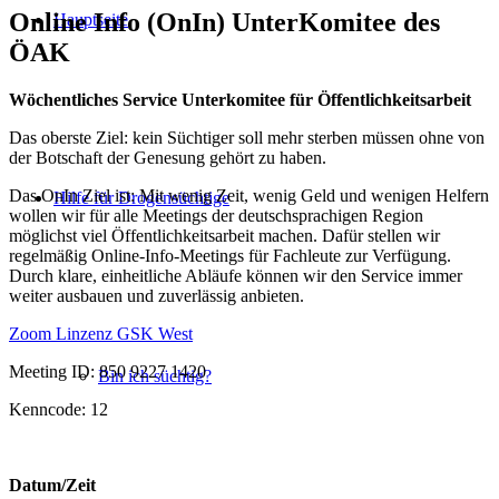
Online Info (OnIn) UnterKomitee des
Hauptseite
ÖAK
Wöchentliches Service Unterkomitee für Öffentlichkeitsarbeit
Das oberste Ziel: kein Süchtiger soll mehr sterben müssen ohne von
der Botschaft der Genesung gehört zu haben.
Das OnIn Ziel ist: Mit wenig Zeit, wenig Geld und wenigen Helfern
Hilfe für Drogensüchtige
wollen wir für alle Meetings der deutschsprachigen Region
möglichst viel Öffentlichkeitsarbeit machen. Dafür stellen wir
regelmäßig Online-Info-Meetings für Fachleute zur Verfügung.
Durch klare, einheitliche Abläufe können wir den Service immer
weiter ausbauen und zuverlässig anbieten.
Zoom Linzenz GSK West
Meeting ID: 850 9227 1420
Bin ich süchtig?
Kenncode: 12
Datum/Zeit