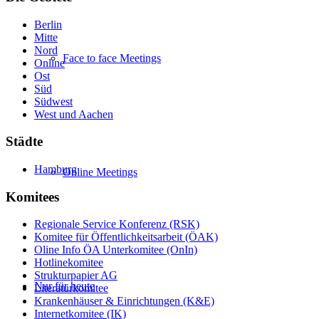
Berlin
Mitte
Nord
Face to face Meetings
Online
Ost
Süd
Südwest
West und Aachen
Städte
Hamburg
Online Meetings
Komitees
Regionale Service Konferenz (RSK)
Komitee für Öffentlichkeitsarbeit (ÖAK)
Oline Info ÖA Unterkomitee (OnIn)
Hotlinekomitee
Strukturpapier AG
Nur für heute
Literaturkomitee
Krankenhäuser & Einrichtungen (K&E)
Internetkomitee (IK)