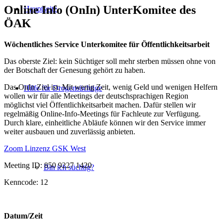
Online Info (OnIn) UnterKomitee des
Hauptseite
ÖAK
Wöchentliches Service Unterkomitee für Öffentlichkeitsarbeit
Das oberste Ziel: kein Süchtiger soll mehr sterben müssen ohne von
der Botschaft der Genesung gehört zu haben.
Das OnIn Ziel ist: Mit wenig Zeit, wenig Geld und wenigen Helfern
Hilfe für Drogensüchtige
wollen wir für alle Meetings der deutschsprachigen Region
möglichst viel Öffentlichkeitsarbeit machen. Dafür stellen wir
regelmäßig Online-Info-Meetings für Fachleute zur Verfügung.
Durch klare, einheitliche Abläufe können wir den Service immer
weiter ausbauen und zuverlässig anbieten.
Zoom Linzenz GSK West
Meeting ID: 850 9227 1420
Bin ich süchtig?
Kenncode: 12
Datum/Zeit