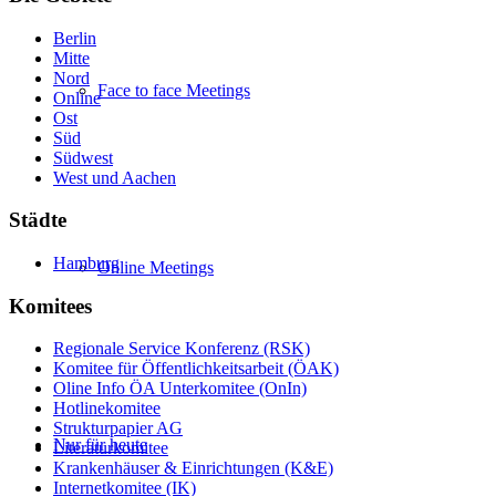
Berlin
Mitte
Nord
Face to face Meetings
Online
Ost
Süd
Südwest
West und Aachen
Städte
Hamburg
Online Meetings
Komitees
Regionale Service Konferenz (RSK)
Komitee für Öffentlichkeitsarbeit (ÖAK)
Oline Info ÖA Unterkomitee (OnIn)
Hotlinekomitee
Strukturpapier AG
Nur für heute
Literaturkomitee
Krankenhäuser & Einrichtungen (K&E)
Internetkomitee (IK)