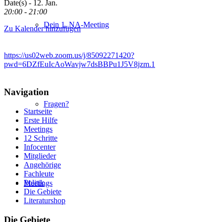
Date(s) - 12. Jan.
20:00 - 21:00
Dein 1. NA-Meeting
Zu Kalender hinzufügen
https://us02web.zoom.us/j/85092271420?
pwd=6DZfEuIcAoWavjw7dsBBPu1J5V8jzm.1
Navigation
Fragen?
Startseite
Erste Hilfe
Meetings
12 Schritte
Infocenter
Mitglieder
Angehörige
Fachleute
Politik
Meetings
Die Gebiete
Literaturshop
Die Gebiete