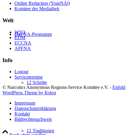
Online Redaction (YourNAl)
Komitee der Mediathek
Welt
WSO
Das NA-Programm
EDM
ECCNA
APFNA
Info
Logout
Servicetermine
12 Schritte
© Narcotics Anonymous Regions-Service Komitee e.V. -
Enfold
WordPress Theme by Kriesi
Impressum
Datenschutzerklärung
Kontakt
Bildrechtenachweis
12 Traditionen
Nach oben scrollen