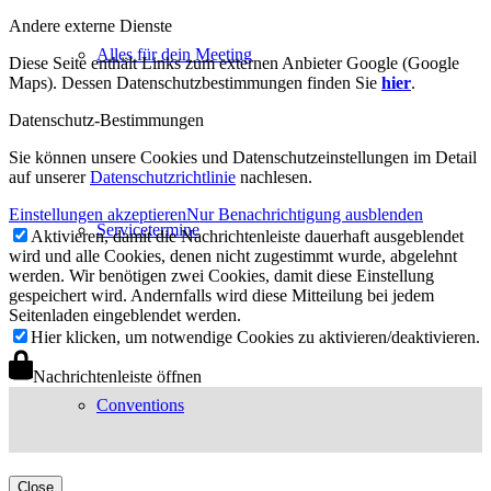
Andere externe Dienste
Alles für dein Meeting
Diese Seite enthält Links zum externen Anbieter Google (Google
Maps). Dessen Datenschutzbestimmungen finden Sie
hier
.
Datenschutz-Bestimmungen
Sie können unsere Cookies und Datenschutzeinstellungen im Detail
auf unserer
Datenschutzrichtlinie
nachlesen.
Einstellungen akzeptieren
Nur Benachrichtigung ausblenden
Servicetermine
Aktivieren, damit die Nachrichtenleiste dauerhaft ausgeblendet
wird und alle Cookies, denen nicht zugestimmt wurde, abgelehnt
werden. Wir benötigen zwei Cookies, damit diese Einstellung
gespeichert wird. Andernfalls wird diese Mitteilung bei jedem
Seitenladen eingeblendet werden.
Hier klicken, um notwendige Cookies zu aktivieren/deaktivieren.
Nachrichtenleiste öffnen
Conventions
Close