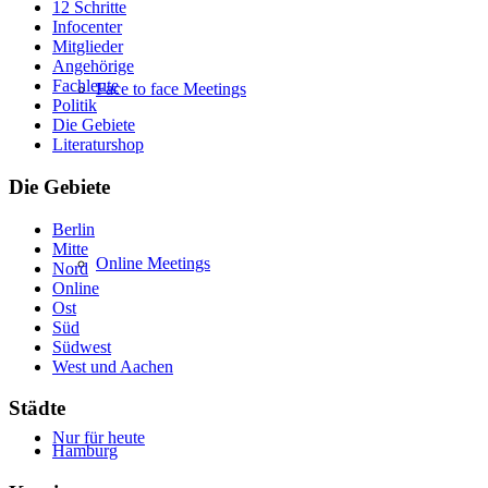
12 Schritte
Infocenter
Mitglieder
Angehörige
Fachleute
Face to face Meetings
Politik
Die Gebiete
Literaturshop
Die Gebiete
Berlin
Mitte
Online Meetings
Nord
Online
Ost
Süd
Südwest
West und Aachen
Städte
Nur für heute
Hamburg