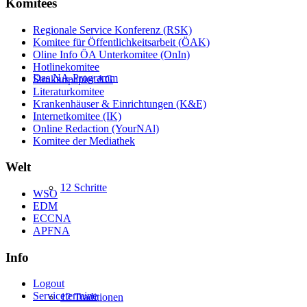
Komitees
Regionale Service Konferenz (RSK)
Komitee für Öffentlichkeitsarbeit (ÖAK)
Oline Info ÖA Unterkomitee (OnIn)
Hotlinekomitee
Das NA-Programm
Strukturpapier AG
Literaturkomitee
Krankenhäuser & Einrichtungen (K&E)
Internetkomitee (IK)
Online Redaction (YourNAl)
Komitee der Mediathek
Welt
12 Schritte
WSO
EDM
ECCNA
APFNA
Info
Logout
Servicetermine
12 Traditionen