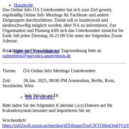
Hauptseite
Das Online Info ÖA Unterkomitee hat sich zum Ziel gesetzt,
regelmäßig Online Info Meetings für Fachleute und andere
Zielgruppen durchzuführen. Damit soll es bundesweit und
niederschwellig möglich werden, über NA zu informieren. Zur
Organisation und Planung trifft sich das Unterkomitee zunächst bis
Ende Juli jeden Dienstag 20-21:00 Uhr unter der folgenden Zoom
Adresse.
Rückfragen und Vorschläge zur Tagesordnung bitte an
Hilfe für Drogensüchtige
onlineinfos@narcotics-anonymous.de
Thema: ÖA Online Info Meetings Unterkomitee
Zeit: 28.Jan. 2025, 08:00 PM Amsterdam, Berlin, Rom,
Stockholm, Wien
Jede Woche am Di
Bin ich süchtig?
Bitte laden Sie die folgenden iCalendar (.ics)-Dateien auf Ihr
Kalendersystem herunter und importieren Sie sie.
Wöchentlich:
https://us02web.zoom.us/meeting/tZEtfuuqqTouGNTOi6mOmQVp