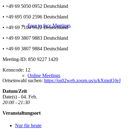
• +49 69 5050 0952 Deutschland
• +49 695 050 2596 Deutschland
Face to face Meetings
• +49 69 7104 9922 Deutschland
• +49 69 3807 9883 Deutschland
• +49 69 3807 9884 Deutschland
Meeting-ID: 850 9227 1420
Kenncode: 12
Online Meetings
Ortseinwahl suchen:
https://us02web.zoom.us/u/kXmsiQJeJ
Datum/Zeit
Date(s) - 04. Feb.
20:00 - 21:30
Veranstaltungsort
Nur für heute