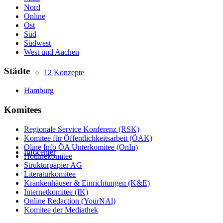
Nord
Online
Ost
Süd
Südwest
West und Aachen
Städte
12 Konzepte
Hamburg
Komitees
Regionale Service Konferenz (RSK)
Komitee für Öffentlichkeitsarbeit (ÖAK)
Oline Info ÖA Unterkomitee (OnIn)
Infocenter
Hotlinekomitee
Strukturpapier AG
Literaturkomitee
Krankenhäuser & Einrichtungen (K&E)
Internetkomitee (IK)
Online Redaction (YourNAl)
Komitee der Mediathek