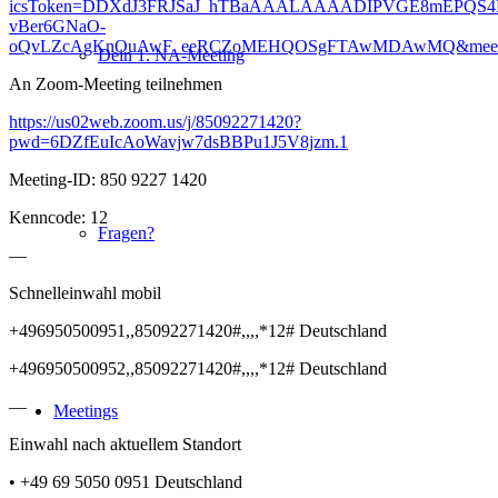
icsToken=DDXdJ3FRJSaJ_hTBaAAALAAAADIPVGE8mEPQS4
vBer6GNaO-
oQvLZcAgKnOuAwF_eeRCZoMEHQOSgFTAwMDAwMQ&meetingM
Dein 1. NA-Meeting
An Zoom-Meeting teilnehmen
https://us02web.zoom.us/j/85092271420?
pwd=6DZfEuIcAoWavjw7dsBBPu1J5V8jzm.1
Meeting-ID: 850 9227 1420
Kenncode: 12
Fragen?
—
Schnelleinwahl mobil
+496950500951,,85092271420#,,,,*12# Deutschland
+496950500952,,85092271420#,,,,*12# Deutschland
—
Meetings
Einwahl nach aktuellem Standort
• +49 69 5050 0951 Deutschland