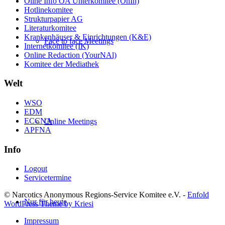
Oline Info ÖA Unterkomitee (OnIn)
Hotlinekomitee
Strukturpapier AG
Literaturkomitee
Krankenhäuser & Einrichtungen (K&E)
Face to face Meetings
Internetkomitee (IK)
Online Redaction (YourNAl)
Komitee der Mediathek
Welt
WSO
EDM
ECCNA
Online Meetings
APFNA
Info
Logout
Servicetermine
© Narcotics Anonymous Regions-Service Komitee e.V. -
Enfold
Nur für heute
WordPress Theme by Kriesi
Impressum