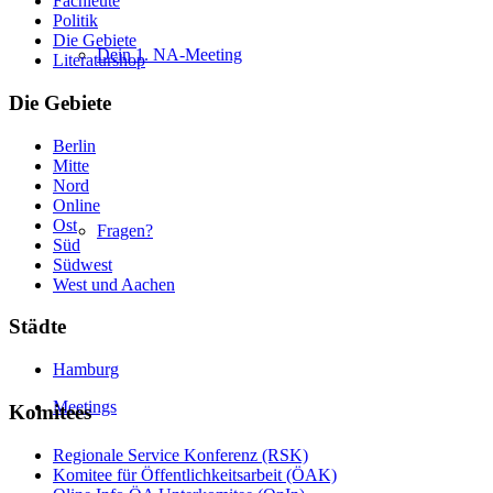
Fachleute
Politik
Die Gebiete
Dein 1. NA-Meeting
Literaturshop
Die Gebiete
Berlin
Mitte
Nord
Online
Ost
Fragen?
Süd
Südwest
West und Aachen
Städte
Hamburg
Meetings
Komitees
Regionale Service Konferenz (RSK)
Komitee für Öffentlichkeitsarbeit (ÖAK)