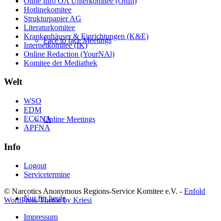
Oline Info ÖA Unterkomitee (OnIn)
Hotlinekomitee
Strukturpapier AG
Literaturkomitee
Krankenhäuser & Einrichtungen (K&E)
Face to face Meetings
Internetkomitee (IK)
Online Redaction (YourNAl)
Komitee der Mediathek
Welt
WSO
EDM
ECCNA
Online Meetings
APFNA
Info
Logout
Servicetermine
© Narcotics Anonymous Regions-Service Komitee e.V. -
Enfold
Nur für heute
WordPress Theme by Kriesi
Impressum