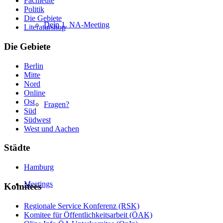
Fachleute
Politik
Die Gebiete
Dein 1. NA-Meeting
Literaturshop
Die Gebiete
Berlin
Mitte
Nord
Online
Ost
Fragen?
Süd
Südwest
West und Aachen
Städte
Hamburg
Meetings
Komitees
Regionale Service Konferenz (RSK)
Komitee für Öffentlichkeitsarbeit (ÖAK)