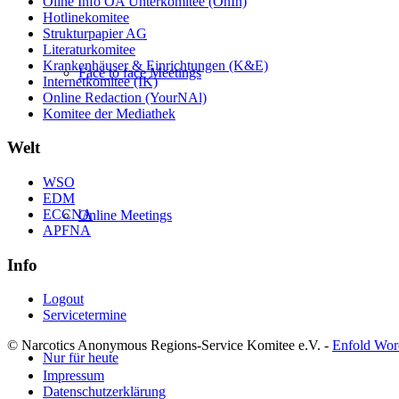
Oline Info ÖA Unterkomitee (OnIn)
Hotlinekomitee
Strukturpapier AG
Literaturkomitee
Krankenhäuser & Einrichtungen (K&E)
Face to face Meetings
Internetkomitee (IK)
Online Redaction (YourNAl)
Komitee der Mediathek
Welt
WSO
EDM
ECCNA
Online Meetings
APFNA
Info
Logout
Servicetermine
© Narcotics Anonymous Regions-Service Komitee e.V. -
Enfold Wor
Nur für heute
Impressum
Datenschutzerklärung