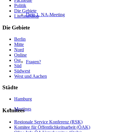
Fachleute
Politik
Die Gebiete
Dein 1. NA-Meeting
Literaturshop
Die Gebiete
Berlin
Mitte
Nord
Online
Ost
Fragen?
Süd
Südwest
West und Aachen
Städte
Hamburg
Meetings
Komitees
Regionale Service Konferenz (RSK)
Komitee für Öffentlichkeitsarbeit (ÖAK)