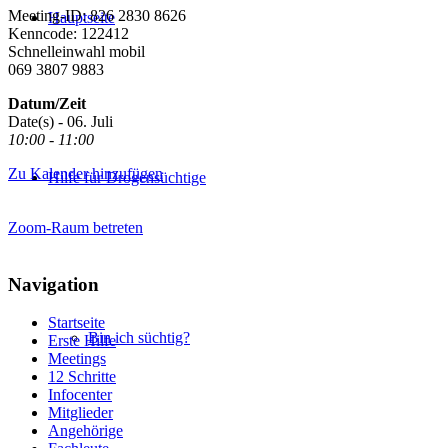
Meeting-ID: 826 2830 8626
Hauptseite
Kenncode: 122412
Schnelleinwahl mobil
069 3807 9883
Datum/Zeit
Date(s) - 06. Juli
10:00 - 11:00
Zu Kalender hinzufügen
Hilfe für Drogensüchtige
Zoom-Raum betreten
Navigation
Startseite
Bin ich süchtig?
Erste Hilfe
Meetings
12 Schritte
Infocenter
Mitglieder
Angehörige