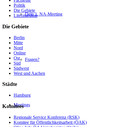
Fachleute
Politik
Die Gebiete
Dein 1. NA-Meeting
Literaturshop
Die Gebiete
Berlin
Mitte
Nord
Online
Ost
Fragen?
Süd
Südwest
West und Aachen
Städte
Hamburg
Meetings
Komitees
Regionale Service Konferenz (RSK)
Komitee für Öffentlichkeitsarbeit (ÖAK)