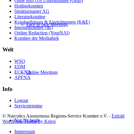
Oline Info ÖA Unterkomitee (OnIn)
Hotlinekomitee
Strukturpapier AG
Literaturkomitee
Krankenhäuser & Einrichtungen (K&E)
Face to face Meetings
Internetkomitee (IK)
Online Redaction (YourNAl)
Komitee der Mediathek
Welt
WSO
EDM
ECCNA
Online Meetings
APFNA
Info
Logout
Servicetermine
© Narcotics Anonymous Regions-Service Komitee e.V. -
Enfold
Nur für heute
WordPress Theme by Kriesi
Impressum