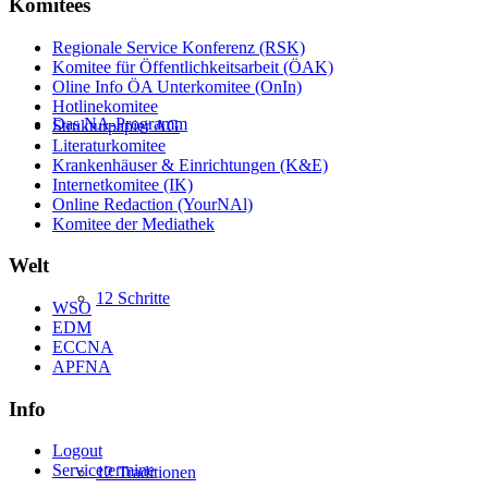
Komitees
Regionale Service Konferenz (RSK)
Komitee für Öffentlichkeitsarbeit (ÖAK)
Oline Info ÖA Unterkomitee (OnIn)
Hotlinekomitee
Das NA-Programm
Strukturpapier AG
Literaturkomitee
Krankenhäuser & Einrichtungen (K&E)
Internetkomitee (IK)
Online Redaction (YourNAl)
Komitee der Mediathek
Welt
12 Schritte
WSO
EDM
ECCNA
APFNA
Info
Logout
Servicetermine
12 Traditionen