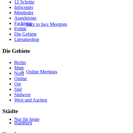
12 Schritte
Infocenter
Mitglieder
Angehörige
Fachleute
Face to face Meetings
Politik
Die Gebiete
Literaturshop
Die Gebiete
Berlin
Mitte
Online Meetings
Nord
Online
Ost
Süd
Südwest
West und Aachen
Städte
Nur für heute
Hamburg