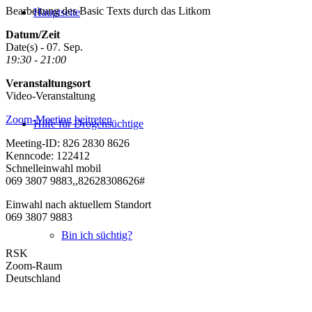
Bearbeitung des Basic Texts durch das Litkom
Hauptseite
Datum/Zeit
Date(s) - 07. Sep.
19:30 - 21:00
Veranstaltungsort
Video-Veranstaltung
Zoom-Meeting beitreten
Hilfe für Drogensüchtige
Meeting-ID: 826 2830 8626
Kenncode: 122412
Schnelleinwahl mobil
069 3807 9883,,82628308626#
Einwahl nach aktuellem Standort
069 3807 9883
Bin ich süchtig?
RSK
Zoom-Raum
Deutschland