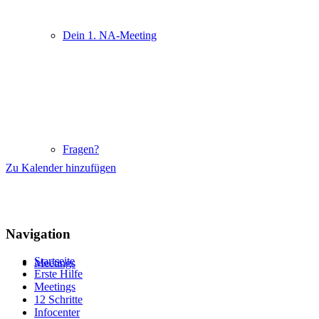
Dein 1. NA-Meeting
Fragen?
Zu Kalender hinzufügen
Navigation
Startseite
Meetings
Erste Hilfe
Meetings
12 Schritte
Infocenter