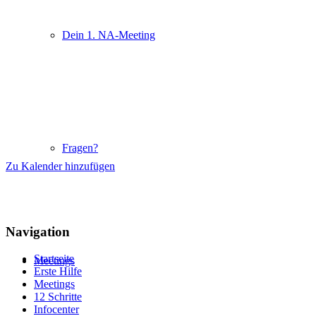
Dein 1. NA-Meeting
Fragen?
Zu Kalender hinzufügen
Navigation
Startseite
Meetings
Erste Hilfe
Meetings
12 Schritte
Infocenter