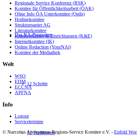
Regionale Service Konferenz (RSK)
Komitee für Öffentlichkeitsarbeit (ÖAK)
Oline Info ÖA Unterkomitee (OnIn)
Hotlinekomitee
Strukturpapier AG
Literaturkomitee
Das NA-Programm
Krankenhäuser & Einrichtungen (K&E)
Internetkomitee (IK)
Online Redaction (YourNAl)
Komitee der Mediathek
Welt
WSO
EDM
12 Schritte
ECCNA
APFNA
Info
Logout
Servicetermine
© Narcotics Anonymous Regions-Service Komitee e.V. -
Enfold Wor
12 Traditionen