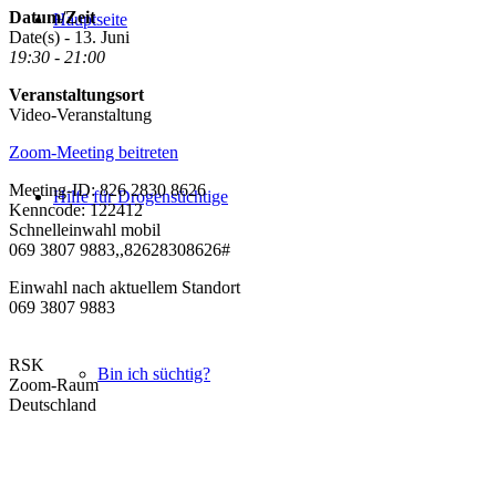
Datum/Zeit
Hauptseite
Date(s) - 13. Juni
19:30 - 21:00
Veranstaltungsort
Video-Veranstaltung
Zoom-Meeting beitreten
Meeting-ID: 826 2830 8626
Hilfe für Drogensüchtige
Kenncode: 122412
Schnelleinwahl mobil
069 3807 9883,,82628308626#
Einwahl nach aktuellem Standort
069 3807 9883
RSK
Bin ich süchtig?
Zoom-Raum
Deutschland