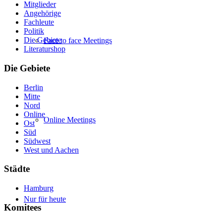
Mitglieder
Angehörige
Fachleute
Politik
Die Gebiete
Face to face Meetings
Literaturshop
Die Gebiete
Berlin
Mitte
Nord
Online
Online Meetings
Ost
Süd
Südwest
West und Aachen
Städte
Hamburg
Nur für heute
Komitees