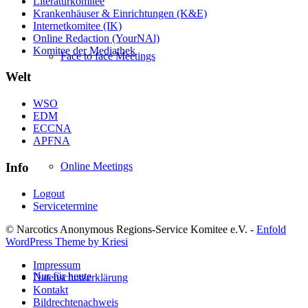
Literaturkomitee
Krankenhäuser & Einrichtungen (K&E)
Internetkomitee (IK)
Online Redaction (YourNAl)
Komitee der Mediathek
Face to face Meetings
Welt
WSO
EDM
ECCNA
APFNA
Info
Online Meetings
Logout
Servicetermine
© Narcotics Anonymous Regions-Service Komitee e.V. -
Enfold
WordPress Theme by Kriesi
Impressum
Nur für heute
Datenschutzerklärung
Kontakt
Bildrechtenachweis