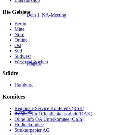
Literaturshop
Die Gebiete
Dein 1. NA-Meeting
Berlin
Mitte
Nord
Online
Ost
Süd
Südwest
West und Aachen
Fragen?
Städte
Hamburg
Komitees
Regionale Service Konferenz (RSK)
Meetings
Komitee für Öffentlichkeitsarbeit (ÖAK)
Oline Info ÖA Unterkomitee (OnIn)
Hotlinekomitee
Strukturpapier AG