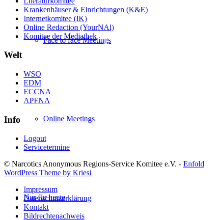
Literaturkomitee
Krankenhäuser & Einrichtungen (K&E)
Internetkomitee (IK)
Online Redaction (YourNAl)
Komitee der Mediathek
Face to face Meetings
Welt
WSO
EDM
ECCNA
APFNA
Info
Online Meetings
Logout
Servicetermine
© Narcotics Anonymous Regions-Service Komitee e.V. -
Enfold
WordPress Theme by Kriesi
Impressum
Nur für heute
Datenschutzerklärung
Kontakt
Bildrechtenachweis