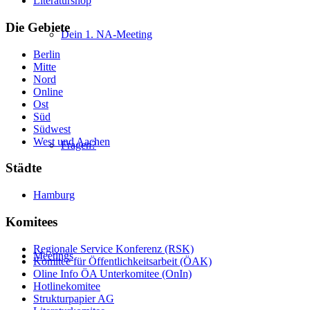
Literaturshop
Die Gebiete
Dein 1. NA-Meeting
Berlin
Mitte
Nord
Online
Ost
Süd
Südwest
West und Aachen
Fragen?
Städte
Hamburg
Komitees
Regionale Service Konferenz (RSK)
Meetings
Komitee für Öffentlichkeitsarbeit (ÖAK)
Oline Info ÖA Unterkomitee (OnIn)
Hotlinekomitee
Strukturpapier AG