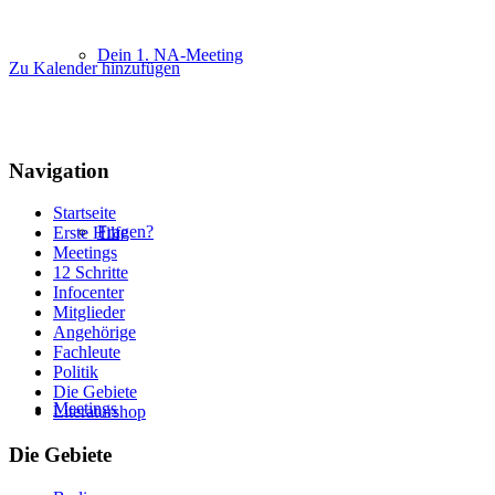
Dein 1. NA-Meeting
Zu Kalender hinzufügen
Navigation
Startseite
Fragen?
Erste Hilfe
Meetings
12 Schritte
Infocenter
Mitglieder
Angehörige
Fachleute
Politik
Die Gebiete
Meetings
Literaturshop
Die Gebiete