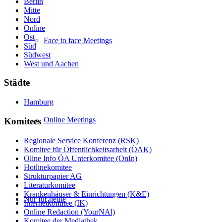
Berlin
Mitte
Nord
Online
Ost
Face to face Meetings
Süd
Südwest
West und Aachen
Städte
Hamburg
Online Meetings
Komitees
Regionale Service Konferenz (RSK)
Komitee für Öffentlichkeitsarbeit (ÖAK)
Oline Info ÖA Unterkomitee (OnIn)
Hotlinekomitee
Strukturpapier AG
Literaturkomitee
Krankenhäuser & Einrichtungen (K&E)
Nur für heute
Internetkomitee (IK)
Online Redaction (YourNAl)
Komitee der Mediathek