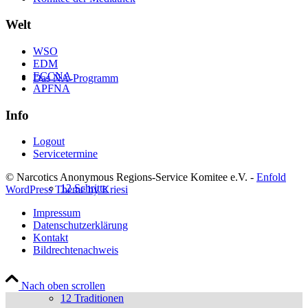
Welt
WSO
EDM
ECCNA
Das NA-Programm
APFNA
Info
Logout
Servicetermine
© Narcotics Anonymous Regions-Service Komitee e.V. -
Enfold
12 Schritte
WordPress Theme by Kriesi
Impressum
Datenschutzerklärung
Kontakt
Bildrechtenachweis
Nach oben scrollen
12 Traditionen