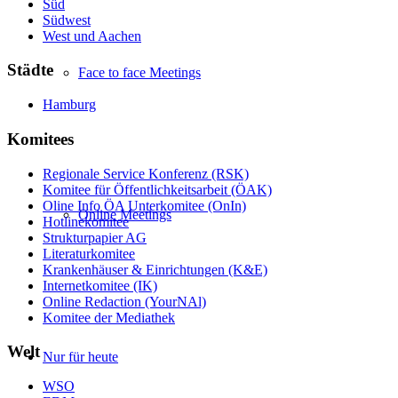
Süd
Südwest
West und Aachen
Städte
Face to face Meetings
Hamburg
Komitees
Regionale Service Konferenz (RSK)
Komitee für Öffentlichkeitsarbeit (ÖAK)
Oline Info ÖA Unterkomitee (OnIn)
Online Meetings
Hotlinekomitee
Strukturpapier AG
Literaturkomitee
Krankenhäuser & Einrichtungen (K&E)
Internetkomitee (IK)
Online Redaction (YourNAl)
Komitee der Mediathek
Welt
Nur für heute
WSO