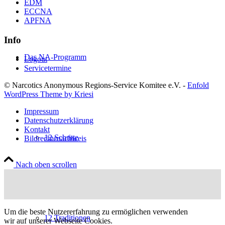
EDM
ECCNA
APFNA
Info
Das NA-Programm
Logout
Servicetermine
© Narcotics Anonymous Regions-Service Komitee e.V. -
Enfold
WordPress Theme by Kriesi
Impressum
Datenschutzerklärung
Kontakt
12 Schritte
Bildrechtenachweis
Nach oben scrollen
Um die beste Nutzererfahrung zu ermöglichen verwenden
12 Traditionen
wir auf unserer Webseite Cookies.