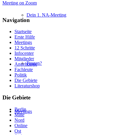
Meeting on Zoom
Dein 1. NA-Meeting
Navigation
Startseite
Erste Hilfe
Meetings
12 Schritte
Infocenter
Mitglieder
Fragen?
Angehörige
Fachleute
Politik
Die Gebiete
Literaturshop
Die Gebiete
Berlin
Meetings
Mitte
Nord
Online
Ost