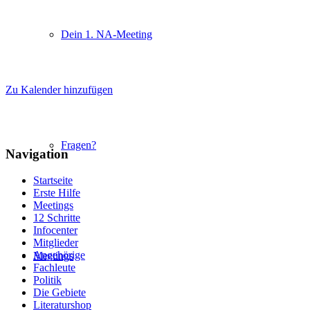
Dein 1. NA-Meeting
Zu Kalender hinzufügen
Fragen?
Navigation
Startseite
Erste Hilfe
Meetings
12 Schritte
Infocenter
Mitglieder
Angehörige
Meetings
Fachleute
Politik
Die Gebiete
Literaturshop