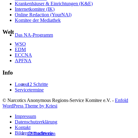
Krankenhäuser & Einrichtungen (K&E)
Internetkomitee (IK)
Online Redaction (YourNAl)
Komitee der Mediathek
Welt
Das NA-Programm
WSO
EDM
ECCNA
APFNA
Info
12 Schritte
Logout
Servicetermine
© Narcotics Anonymous Regions-Service Komitee e.V. -
Enfold
WordPress Theme by Kriesi
Impressum
Datenschutzerklärung
Kontakt
Bildrechtenachweis
12 Traditionen