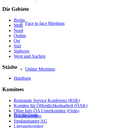
Die Gebiete
Berlin
Face to face Meetings
Mitte
Nord
Online
Ost
Süd
Südwest
West und Aachen
Städte
Online Meetings
Hamburg
Komitees
Regionale Service Konferenz (RSK)
Komitee für Öffentlichkeitsarbeit (ÖAK)
Oline Info ÖA Unterkomitee (OnIn)
Nur für heute
Hotlinekomitee
Strukturpapier AG
Literaturkomitee