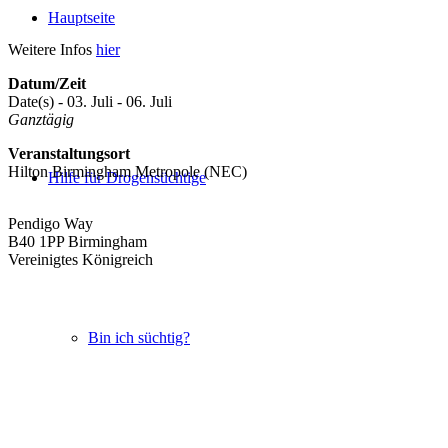
Hauptseite
Weitere Infos
hier
Datum/Zeit
Date(s) - 03. Juli - 06. Juli
Ganztägig
Veranstaltungsort
Hilton Birmingham Metropole (NEC)
Hilfe für Drogensüchtige
Pendigo Way
B40 1PP Birmingham
Vereinigtes Königreich
Bin ich süchtig?