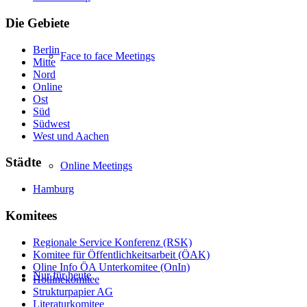
Die Gebiete
Berlin
Face to face Meetings
Mitte
Nord
Online
Ost
Süd
Südwest
West und Aachen
Städte
Online Meetings
Hamburg
Komitees
Regionale Service Konferenz (RSK)
Komitee für Öffentlichkeitsarbeit (ÖAK)
Oline Info ÖA Unterkomitee (OnIn)
Nur für heute
Hotlinekomitee
Strukturpapier AG
Literaturkomitee