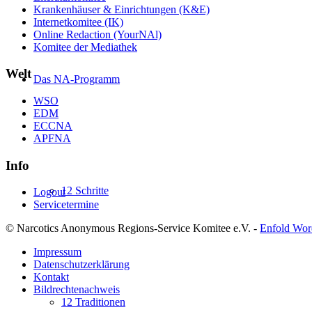
Krankenhäuser & Einrichtungen (K&E)
Internetkomitee (IK)
Online Redaction (YourNAl)
Komitee der Mediathek
Welt
Das NA-Programm
WSO
EDM
ECCNA
APFNA
Info
12 Schritte
Logout
Servicetermine
© Narcotics Anonymous Regions-Service Komitee e.V. -
Enfold Wor
Impressum
Datenschutzerklärung
Kontakt
Bildrechtenachweis
12 Traditionen