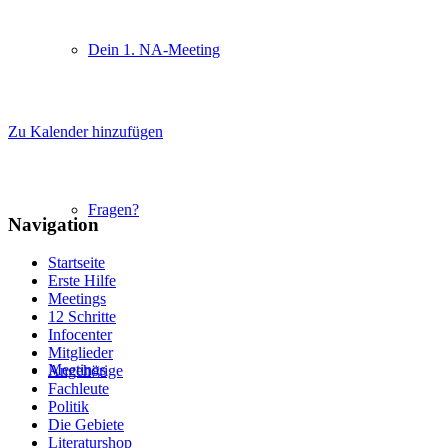
Dein 1. NA-Meeting
Zu Kalender hinzufügen
Fragen?
Navigation
Startseite
Erste Hilfe
Meetings
12 Schritte
Infocenter
Mitglieder
Meetings
Angehörige
Fachleute
Politik
Die Gebiete
Literaturshop