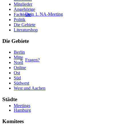
Mitglieder
Angehörige
Dein 1. NA-Meeting
Fachleute
Politik
Die Gebiete
Literaturshop
Die Gebiete
Berlin
Mitte
Fragen?
Nord
Online
Ost
Süd
Südwest
West und Aachen
Städte
Meetings
Hamburg
Komitees