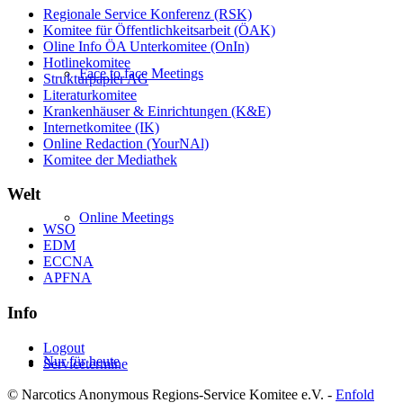
Regionale Service Konferenz (RSK)
Komitee für Öffentlichkeitsarbeit (ÖAK)
Oline Info ÖA Unterkomitee (OnIn)
Hotlinekomitee
Face to face Meetings
Strukturpapier AG
Literaturkomitee
Krankenhäuser & Einrichtungen (K&E)
Internetkomitee (IK)
Online Redaction (YourNAl)
Komitee der Mediathek
Welt
Online Meetings
WSO
EDM
ECCNA
APFNA
Info
Logout
Nur für heute
Servicetermine
© Narcotics Anonymous Regions-Service Komitee e.V. -
Enfold