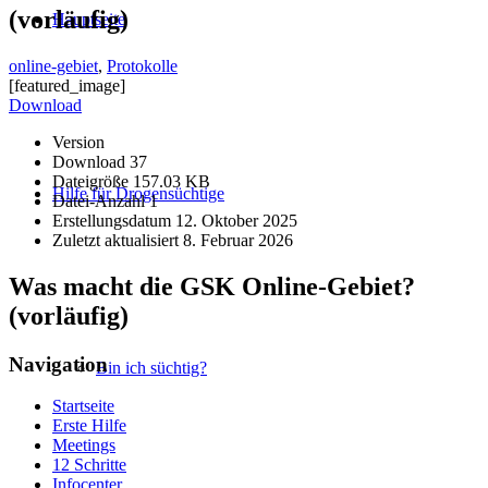
(vorläufig)
Hauptseite
online-gebiet
,
Protokolle
[featured_image]
Download
Version
Download
37
Dateigröße
157.03 KB
Hilfe für Drogensüchtige
Datei-Anzahl
1
Erstellungsdatum
12. Oktober 2025
Zuletzt aktualisiert
8. Februar 2026
Was macht die GSK Online-Gebiet?
(vorläufig)
Navigation
Bin ich süchtig?
Startseite
Erste Hilfe
Meetings
12 Schritte
Infocenter