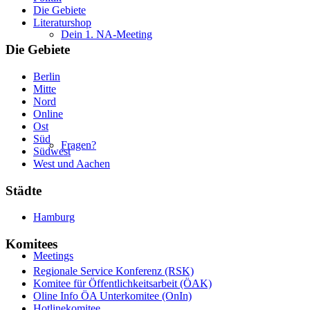
Die Gebiete
Literaturshop
Dein 1. NA-Meeting
Die Gebiete
Berlin
Mitte
Nord
Online
Ost
Süd
Fragen?
Südwest
West und Aachen
Städte
Hamburg
Komitees
Meetings
Regionale Service Konferenz (RSK)
Komitee für Öffentlichkeitsarbeit (ÖAK)
Oline Info ÖA Unterkomitee (OnIn)
Hotlinekomitee