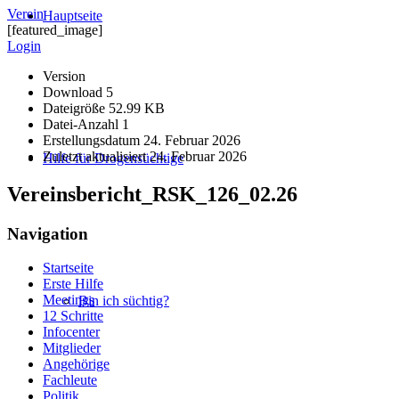
Verein
Hauptseite
[featured_image]
Login
Version
Download
5
Dateigröße
52.99 KB
Datei-Anzahl
1
Erstellungsdatum
24. Februar 2026
Zuletzt aktualisiert
24. Februar 2026
Hilfe für Drogensüchtige
Vereinsbericht_RSK_126_02.26
Navigation
Startseite
Erste Hilfe
Meetings
Bin ich süchtig?
12 Schritte
Infocenter
Mitglieder
Angehörige
Fachleute
Politik