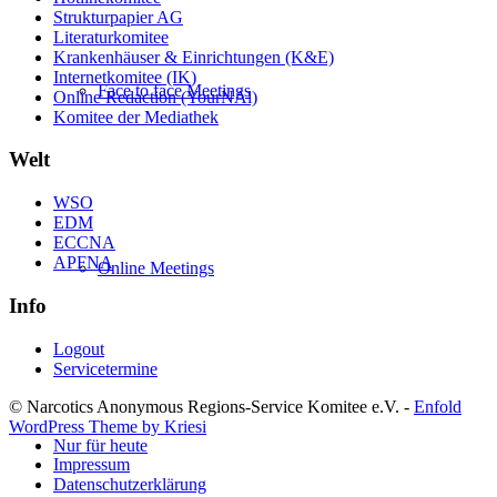
Strukturpapier AG
Literaturkomitee
Krankenhäuser & Einrichtungen (K&E)
Internetkomitee (IK)
Face to face Meetings
Online Redaction (YourNAl)
Komitee der Mediathek
Welt
WSO
EDM
ECCNA
APFNA
Online Meetings
Info
Logout
Servicetermine
© Narcotics Anonymous Regions-Service Komitee e.V. -
Enfold
WordPress Theme by Kriesi
Nur für heute
Impressum
Datenschutzerklärung