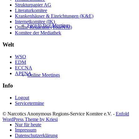
Strukturpapier AG
Literaturkomitee
Krankenhäuser & Einrichtungen (K&E)
Internetkomitee (IK)
Face to face Meetings
Online Redaction (YourNAl)
Komitee der Mediathek
Welt
WSO
EDM
ECCNA
APFNA
Online Meetings
Info
Logout
Servicetermine
© Narcotics Anonymous Regions-Service Komitee e.V. -
Enfold
WordPress Theme by Kriesi
Nur für heute
Impressum
Datenschutzerklärung