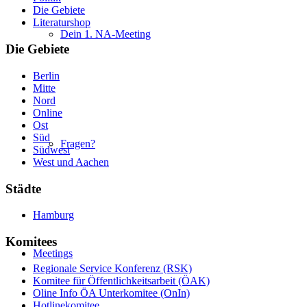
Die Gebiete
Literaturshop
Dein 1. NA-Meeting
Die Gebiete
Berlin
Mitte
Nord
Online
Ost
Süd
Fragen?
Südwest
West und Aachen
Städte
Hamburg
Komitees
Meetings
Regionale Service Konferenz (RSK)
Komitee für Öffentlichkeitsarbeit (ÖAK)
Oline Info ÖA Unterkomitee (OnIn)
Hotlinekomitee