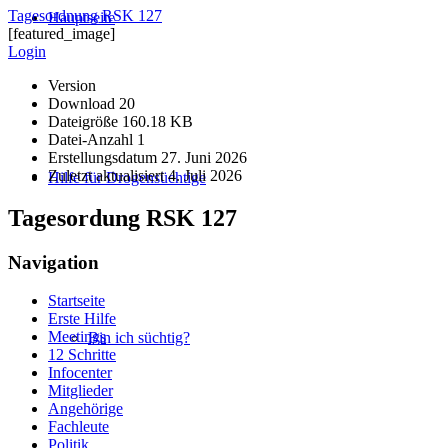
Tagesordnung RSK 127
Hauptseite
[featured_image]
Login
Version
Download
20
Dateigröße
160.18 KB
Datei-Anzahl
1
Erstellungsdatum
27. Juni 2026
Zuletzt aktualisiert
4. Juli 2026
Hilfe für Drogensüchtige
Tagesordung RSK 127
Navigation
Startseite
Erste Hilfe
Meetings
Bin ich süchtig?
12 Schritte
Infocenter
Mitglieder
Angehörige
Fachleute
Politik