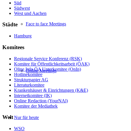
Süd
Südwest
West und Aachen
Face to face Meetings
Städte
Hamburg
Komitees
Regionale Service Konferenz (RSK)
Komitee für Öffentlichkeitsarbeit (ÖAK)
Oline Info ÖA Unterkomitee (OnIn)
Online Meetings
Hotlinekomitee
Strukturpapier AG
Literaturkomitee
Krankenhäuser & Einrichtungen (K&E)
Internetkomitee (IK)
Online Redaction (YourNAl)
Komitee der Mediathek
Welt
Nur für heute
WSO