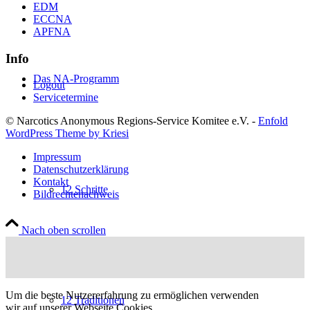
EDM
ECCNA
APFNA
Info
Das NA-Programm
Logout
Servicetermine
© Narcotics Anonymous Regions-Service Komitee e.V. -
Enfold
WordPress Theme by Kriesi
Impressum
Datenschutzerklärung
Kontakt
12 Schritte
Bildrechtenachweis
Nach oben scrollen
Um die beste Nutzererfahrung zu ermöglichen verwenden
12 Traditionen
wir auf unserer Webseite Cookies.