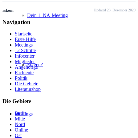
rskom
Updated 23. Dezember 2020
Dein 1. NA-Meeting
Navigation
Startseite
Erste Hilfe
Meetings
12 Schritte
Infocenter
Mitglieder
Fragen?
Angehörige
Fachleute
Politik
Die Gebiete
Literaturshop
Die Gebiete
Berlin
Meetings
Mitte
Nord
Online
Ost