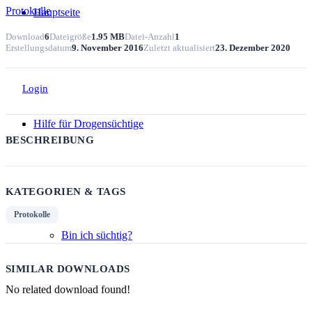
Protokolle
Hauptseite
Download
6
Dateigröße
1.95 MB
Datei-Anzahl
1
Erstellungsdatum
9. November 2016
Zuletzt aktualisiert
23. Dezember 2020
Login
Hilfe für Drogensüchtige
BESCHREIBUNG
KATEGORIEN & TAGS
Protokolle
Bin ich süchtig?
SIMILAR DOWNLOADS
No related download found!