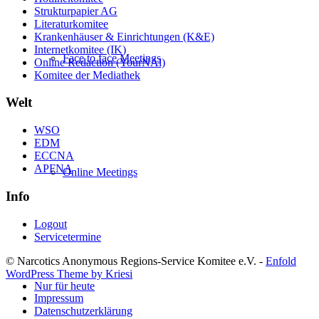
Strukturpapier AG
Literaturkomitee
Krankenhäuser & Einrichtungen (K&E)
Internetkomitee (IK)
Face to face Meetings
Online Redaction (YourNAl)
Komitee der Mediathek
Welt
WSO
EDM
ECCNA
APFNA
Online Meetings
Info
Logout
Servicetermine
© Narcotics Anonymous Regions-Service Komitee e.V. -
Enfold
WordPress Theme by Kriesi
Nur für heute
Impressum
Datenschutzerklärung