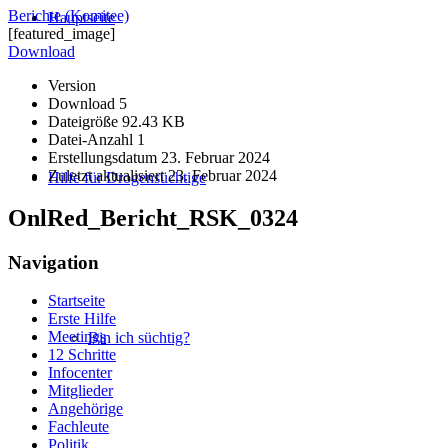
Berichte (Komitee)
Hauptseite
[featured_image]
Download
Version
Download
5
Dateigröße
92.43 KB
Datei-Anzahl
1
Erstellungsdatum
23. Februar 2024
Zuletzt aktualisiert
23. Februar 2024
Hilfe für Drogensüchtige
OnlRed_Bericht_RSK_0324
Navigation
Startseite
Erste Hilfe
Meetings
Bin ich süchtig?
12 Schritte
Infocenter
Mitglieder
Angehörige
Fachleute
Politik