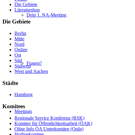
Die Gebiete
Literaturshop
Dein 1. NA-Meeting
Die Gebiete
Berlin
Mitte
Nord
Online
Ost
Süd
Fragen?
Südwest
West und Aachen
Städte
Hamburg
Komitees
Meetings
Regionale Service Konferenz (RSK)
Komitee für Öffentlichkeitsarbeit (ÖAK)
Oline Info ÖA Unterkomitee (OnIn)
Hotlinekomitee