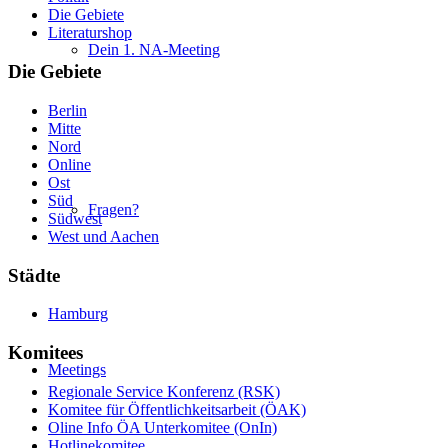
Die Gebiete
Literaturshop
Dein 1. NA-Meeting
Die Gebiete
Berlin
Mitte
Nord
Online
Ost
Süd
Fragen?
Südwest
West und Aachen
Städte
Hamburg
Komitees
Meetings
Regionale Service Konferenz (RSK)
Komitee für Öffentlichkeitsarbeit (ÖAK)
Oline Info ÖA Unterkomitee (OnIn)
Hotlinekomitee