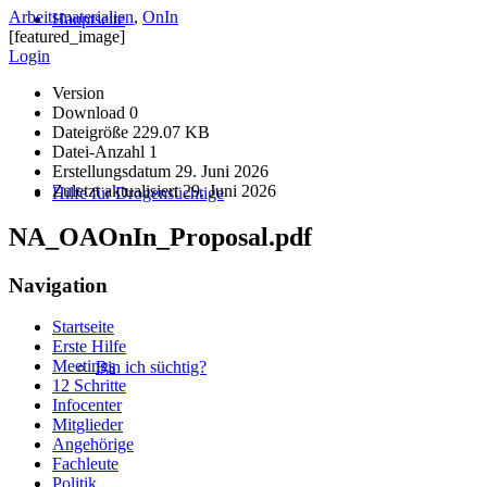
Arbeitsmaterialien
,
OnIn
Hauptseite
[featured_image]
Login
Version
Download
0
Dateigröße
229.07 KB
Datei-Anzahl
1
Erstellungsdatum
29. Juni 2026
Zuletzt aktualisiert
29. Juni 2026
Hilfe für Drogensüchtige
NA_OAOnIn_Proposal.pdf
Navigation
Startseite
Erste Hilfe
Meetings
Bin ich süchtig?
12 Schritte
Infocenter
Mitglieder
Angehörige
Fachleute
Politik