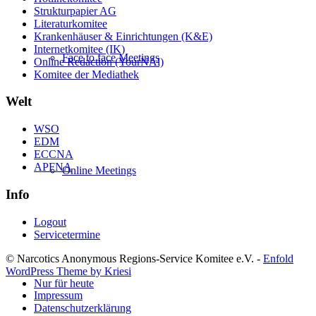
Strukturpapier AG
Literaturkomitee
Krankenhäuser & Einrichtungen (K&E)
Internetkomitee (IK)
Face to face Meetings
Online Redaction (YourNAl)
Komitee der Mediathek
Welt
WSO
EDM
ECCNA
APFNA
Online Meetings
Info
Logout
Servicetermine
© Narcotics Anonymous Regions-Service Komitee e.V. -
Enfold
WordPress Theme by Kriesi
Nur für heute
Impressum
Datenschutzerklärung