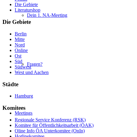
Die Gebiete
Literaturshop
Dein 1. NA-Meeting
Die Gebiete
Berlin
Mitte
Nord
Online
Ost
Süd
Fragen?
Südwest
West und Aachen
Städte
Hamburg
Komitees
Meetings
Regionale Service Konferenz (RSK)
Komitee für Öffentlichkeitsarbeit (ÖAK)
Oline Info ÖA Unterkomitee (OnIn)
Hotlinekomitee