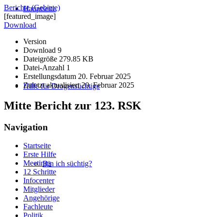
Berichte (Gebiete)
Hauptseite
[featured_image]
Download
Version
Download
9
Dateigröße
279.85 KB
Datei-Anzahl
1
Erstellungsdatum
20. Februar 2025
Zuletzt aktualisiert
20. Februar 2025
Hilfe für Drogensüchtige
Mitte Bericht zur 123. RSK
Navigation
Startseite
Erste Hilfe
Meetings
Bin ich süchtig?
12 Schritte
Infocenter
Mitglieder
Angehörige
Fachleute
Politik