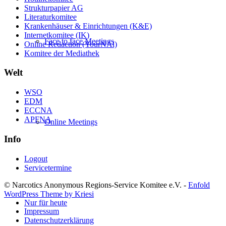
Strukturpapier AG
Literaturkomitee
Krankenhäuser & Einrichtungen (K&E)
Internetkomitee (IK)
Face to face Meetings
Online Redaction (YourNAl)
Komitee der Mediathek
Welt
WSO
EDM
ECCNA
APFNA
Online Meetings
Info
Logout
Servicetermine
© Narcotics Anonymous Regions-Service Komitee e.V. -
Enfold
WordPress Theme by Kriesi
Nur für heute
Impressum
Datenschutzerklärung