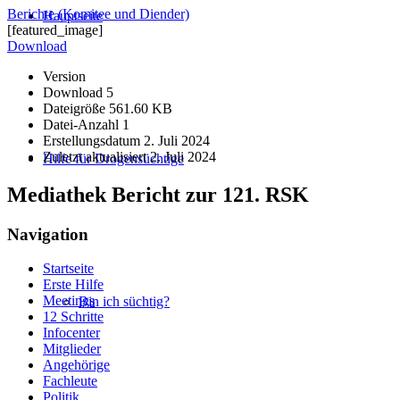
Berichte (Komitee und Diender)
Hauptseite
[featured_image]
Download
Version
Download
5
Dateigröße
561.60 KB
Datei-Anzahl
1
Erstellungsdatum
2. Juli 2024
Zuletzt aktualisiert
2. Juli 2024
Hilfe für Drogensüchtige
Mediathek Bericht zur 121. RSK
Navigation
Startseite
Erste Hilfe
Meetings
Bin ich süchtig?
12 Schritte
Infocenter
Mitglieder
Angehörige
Fachleute
Politik