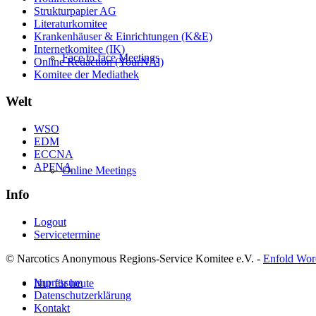
Strukturpapier AG
Literaturkomitee
Krankenhäuser & Einrichtungen (K&E)
Internetkomitee (IK)
Face to face Meetings
Online Redaction (YourNAl)
Komitee der Mediathek
Welt
WSO
EDM
ECCNA
APFNA
Online Meetings
Info
Logout
Servicetermine
© Narcotics Anonymous Regions-Service Komitee e.V. -
Enfold Wor
Impressum
Nur für heute
Datenschutzerklärung
Kontakt