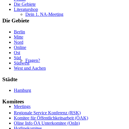
Die Gebiete
Literaturshop
Dein 1. NA-Meeting
Die Gebiete
Berlin
Mitte
Nord
Online
Ost
Süd
Fragen?
Südwest
West und Aachen
Städte
Hamburg
Komitees
Meetings
Regionale Service Konferenz (RSK)
Komitee für Öffentlichkeitsarbeit (ÖAK)
Oline Info ÖA Unterkomitee (OnIn)
Hotlinekomitee