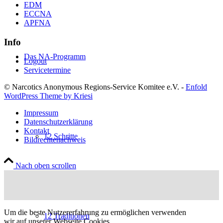
EDM
ECCNA
APFNA
Info
Das NA-Programm
Logout
Servicetermine
© Narcotics Anonymous Regions-Service Komitee e.V. -
Enfold
WordPress Theme by Kriesi
Impressum
Datenschutzerklärung
Kontakt
12 Schritte
Bildrechtenachweis
Nach oben scrollen
Um die beste Nutzererfahrung zu ermöglichen verwenden
12 Traditionen
wir auf unserer Webseite Cookies.