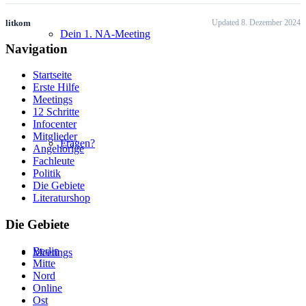
litkom
Updated 8. Dezember 2024
Dein 1. NA-Meeting
Navigation
Startseite
Erste Hilfe
Meetings
12 Schritte
Infocenter
Mitglieder
Fragen?
Angehörige
Fachleute
Politik
Die Gebiete
Literaturshop
Die Gebiete
Berlin
Meetings
Mitte
Nord
Online
Ost