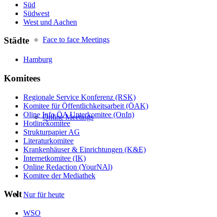
Süd
Südwest
West und Aachen
Face to face Meetings
Städte
Hamburg
Komitees
Regionale Service Konferenz (RSK)
Komitee für Öffentlichkeitsarbeit (ÖAK)
Oline Info ÖA Unterkomitee (OnIn)
Online Meetings
Hotlinekomitee
Strukturpapier AG
Literaturkomitee
Krankenhäuser & Einrichtungen (K&E)
Internetkomitee (IK)
Online Redaction (YourNAl)
Komitee der Mediathek
Welt
Nur für heute
WSO