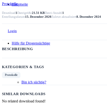
Protokolle
Hauptseite
Download
1
Dateigröße
21.51 KB
Datei-Anzahl
1
Erstellungsdatum
15. Dezember 2020
Zuletzt aktualisiert
8. Dezember 2024
Login
Hilfe für Drogensüchtige
BESCHREIBUNG
KATEGORIEN & TAGS
Protokolle
Bin ich süchtig?
SIMILAR DOWNLOADS
No related download found!