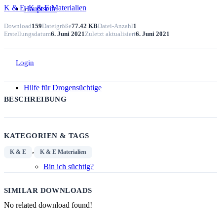
K & E
,
K & E Materialien
Hauptseite
Download
159
Dateigröße
77.42 KB
Datei-Anzahl
1
Erstellungsdatum
6. Juni 2021
Zuletzt aktualisiert
6. Juni 2021
Login
Hilfe für Drogensüchtige
BESCHREIBUNG
KATEGORIEN & TAGS
,
K & E
K & E Materialien
Bin ich süchtig?
SIMILAR DOWNLOADS
No related download found!