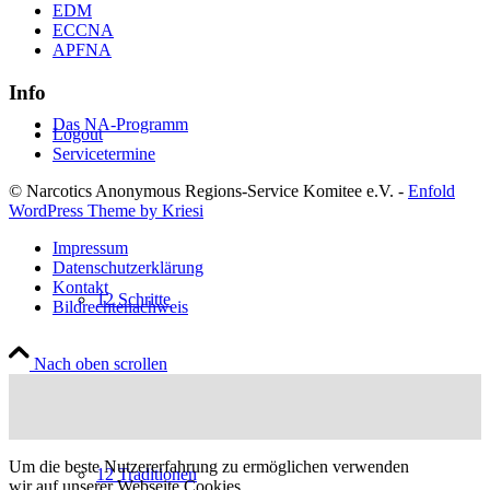
EDM
ECCNA
APFNA
Info
Das NA-Programm
Logout
Servicetermine
© Narcotics Anonymous Regions-Service Komitee e.V. -
Enfold
WordPress Theme by Kriesi
Impressum
Datenschutzerklärung
Kontakt
12 Schritte
Bildrechtenachweis
Nach oben scrollen
Um die beste Nutzererfahrung zu ermöglichen verwenden
12 Traditionen
wir auf unserer Webseite Cookies.