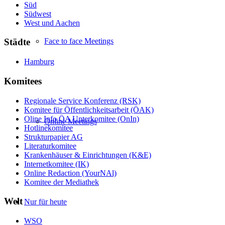
Süd
Südwest
West und Aachen
Face to face Meetings
Städte
Hamburg
Komitees
Regionale Service Konferenz (RSK)
Komitee für Öffentlichkeitsarbeit (ÖAK)
Oline Info ÖA Unterkomitee (OnIn)
Online Meetings
Hotlinekomitee
Strukturpapier AG
Literaturkomitee
Krankenhäuser & Einrichtungen (K&E)
Internetkomitee (IK)
Online Redaction (YourNAl)
Komitee der Mediathek
Welt
Nur für heute
WSO