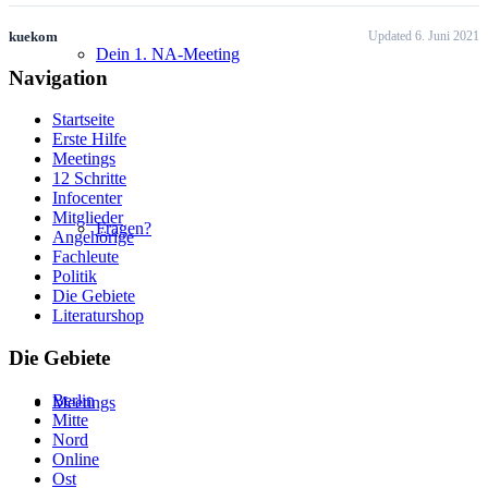
kuekom
Updated 6. Juni 2021
Dein 1. NA-Meeting
Navigation
Startseite
Erste Hilfe
Meetings
12 Schritte
Infocenter
Mitglieder
Fragen?
Angehörige
Fachleute
Politik
Die Gebiete
Literaturshop
Die Gebiete
Berlin
Meetings
Mitte
Nord
Online
Ost