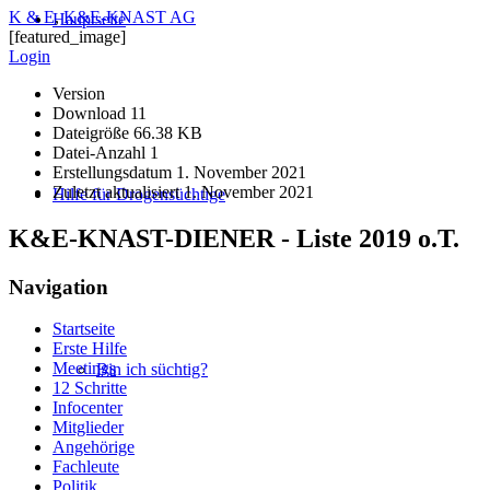
K & E
,
K&E-KNAST AG
Hauptseite
[featured_image]
Login
Version
Download
11
Dateigröße
66.38 KB
Datei-Anzahl
1
Erstellungsdatum
1. November 2021
Zuletzt aktualisiert
1. November 2021
Hilfe für Drogensüchtige
K&E-KNAST-DIENER - Liste 2019 o.T.
Navigation
Startseite
Erste Hilfe
Meetings
Bin ich süchtig?
12 Schritte
Infocenter
Mitglieder
Angehörige
Fachleute
Politik