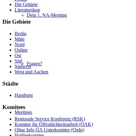
Die Gebiete
Literaturshop
Dein 1. NA-Meeting
Die Gebiete
Berlin
Mitte
Nord
Online
Ost
Süd
Fragen?
Südwest
West und Aachen
Städte
Hamburg
Komitees
Meetings
Regionale Service Konferenz (RSK)
Komitee für Öffentlichkeitsarbeit (ÖAK)
Oline Info ÖA Unterkomitee (OnIn)
Hotlinekomitee