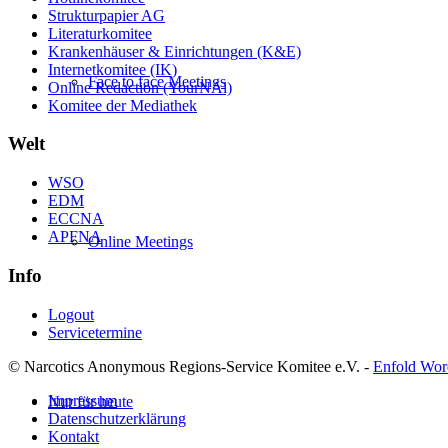
Strukturpapier AG
Literaturkomitee
Krankenhäuser & Einrichtungen (K&E)
Internetkomitee (IK)
Face to face Meetings
Online Redaction (YourNAl)
Komitee der Mediathek
Welt
WSO
EDM
ECCNA
APFNA
Online Meetings
Info
Logout
Servicetermine
© Narcotics Anonymous Regions-Service Komitee e.V. -
Enfold Wor
Impressum
Nur für heute
Datenschutzerklärung
Kontakt