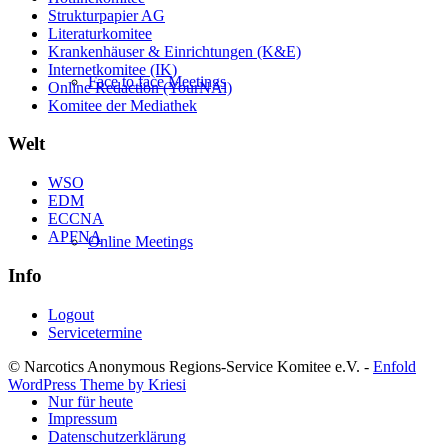
Strukturpapier AG
Literaturkomitee
Krankenhäuser & Einrichtungen (K&E)
Internetkomitee (IK)
Face to face Meetings
Online Redaction (YourNAl)
Komitee der Mediathek
Welt
WSO
EDM
ECCNA
APFNA
Online Meetings
Info
Logout
Servicetermine
© Narcotics Anonymous Regions-Service Komitee e.V. -
Enfold
WordPress Theme by Kriesi
Nur für heute
Impressum
Datenschutzerklärung