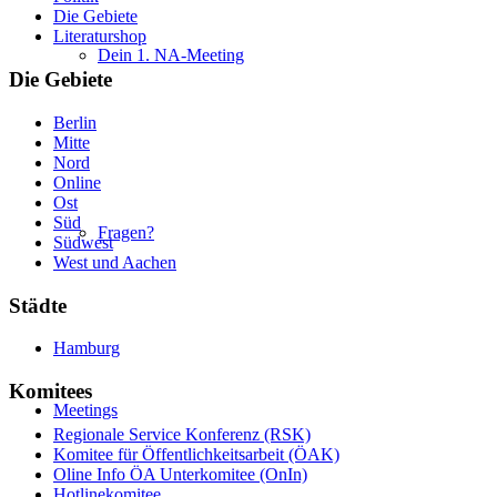
Die Gebiete
Literaturshop
Dein 1. NA-Meeting
Die Gebiete
Berlin
Mitte
Nord
Online
Ost
Süd
Fragen?
Südwest
West und Aachen
Städte
Hamburg
Komitees
Meetings
Regionale Service Konferenz (RSK)
Komitee für Öffentlichkeitsarbeit (ÖAK)
Oline Info ÖA Unterkomitee (OnIn)
Hotlinekomitee