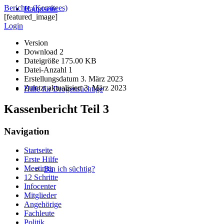
Berichte (Komitees)
Hauptseite
[featured_image]
Login
Version
Download
2
Dateigröße
175.00 KB
Datei-Anzahl
1
Erstellungsdatum
3. März 2023
Zuletzt aktualisiert
3. März 2023
Hilfe für Drogensüchtige
Kassenbericht Teil 3
Navigation
Startseite
Erste Hilfe
Meetings
Bin ich süchtig?
12 Schritte
Infocenter
Mitglieder
Angehörige
Fachleute
Politik