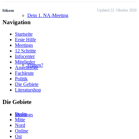
litkom
Updated 22. Oktober 2020
Dein 1. NA-Meeting
Navigation
Startseite
Erste Hilfe
Meetings
12 Schritte
Infocenter
Mitglieder
Fragen?
Angehörige
Fachleute
Politik
Die Gebiete
Literaturshop
Die Gebiete
Berlin
Meetings
Mitte
Nord
Online
Ost