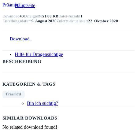
Präambel
Hauptseite
Download
43
Dateigröße
51.00 KB
Datei-Anzahl
1
Erstellungsdatum
9. August 2020
Zuletzt aktualisiert
22. Oktober 2020
Download
Hilfe für Drogensüchtige
BESCHREIBUNG
KATEGORIEN & TAGS
Präambel
Bin ich süchtig?
SIMILAR DOWNLOADS
No related download found!