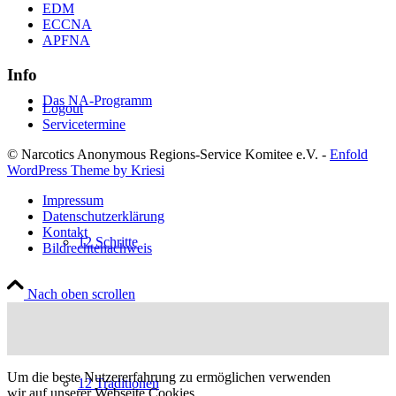
EDM
ECCNA
APFNA
Info
Das NA-Programm
Logout
Servicetermine
© Narcotics Anonymous Regions-Service Komitee e.V. -
Enfold
WordPress Theme by Kriesi
Impressum
Datenschutzerklärung
Kontakt
12 Schritte
Bildrechtenachweis
Nach oben scrollen
Um die beste Nutzererfahrung zu ermöglichen verwenden
12 Traditionen
wir auf unserer Webseite Cookies.