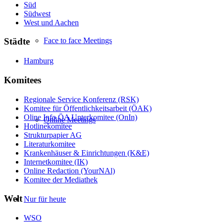
Süd
Südwest
West und Aachen
Face to face Meetings
Städte
Hamburg
Komitees
Regionale Service Konferenz (RSK)
Komitee für Öffentlichkeitsarbeit (ÖAK)
Oline Info ÖA Unterkomitee (OnIn)
Online Meetings
Hotlinekomitee
Strukturpapier AG
Literaturkomitee
Krankenhäuser & Einrichtungen (K&E)
Internetkomitee (IK)
Online Redaction (YourNAl)
Komitee der Mediathek
Welt
Nur für heute
WSO