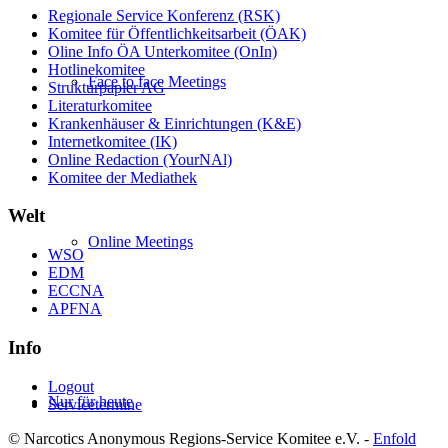
Regionale Service Konferenz (RSK)
Komitee für Öffentlichkeitsarbeit (ÖAK)
Oline Info ÖA Unterkomitee (OnIn)
Hotlinekomitee
Face to face Meetings
Strukturpapier AG
Literaturkomitee
Krankenhäuser & Einrichtungen (K&E)
Internetkomitee (IK)
Online Redaction (YourNAl)
Komitee der Mediathek
Welt
Online Meetings
WSO
EDM
ECCNA
APFNA
Info
Logout
Nur für heute
Servicetermine
© Narcotics Anonymous Regions-Service Komitee e.V. -
Enfold