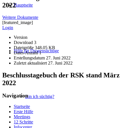
2022
Hauptseite
Weitere Dokumente
[featured_image]
Login
Version
Download
3
Dateigröße
348.05 KB
Hilfe für Drogensüchtige
Datei-Anzahl
1
Erstellungsdatum
27. Juni 2022
Zuletzt aktualisiert
27. Juni 2022
Beschlusstagebuch der RSK stand März
2022
Navigation
Bin ich süchtig?
Startseite
Erste Hilfe
Meetings
12 Schritte
Infocenter