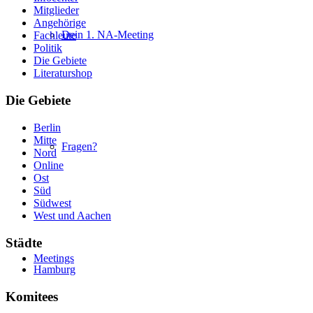
Mitglieder
Angehörige
Dein 1. NA-Meeting
Fachleute
Politik
Die Gebiete
Literaturshop
Die Gebiete
Berlin
Mitte
Fragen?
Nord
Online
Ost
Süd
Südwest
West und Aachen
Städte
Meetings
Hamburg
Komitees