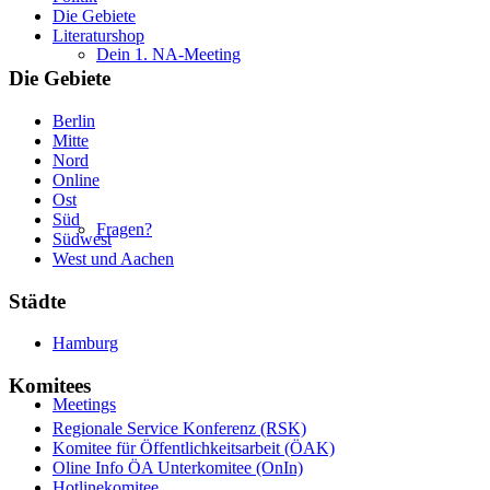
Die Gebiete
Literaturshop
Dein 1. NA-Meeting
Die Gebiete
Berlin
Mitte
Nord
Online
Ost
Süd
Fragen?
Südwest
West und Aachen
Städte
Hamburg
Komitees
Meetings
Regionale Service Konferenz (RSK)
Komitee für Öffentlichkeitsarbeit (ÖAK)
Oline Info ÖA Unterkomitee (OnIn)
Hotlinekomitee