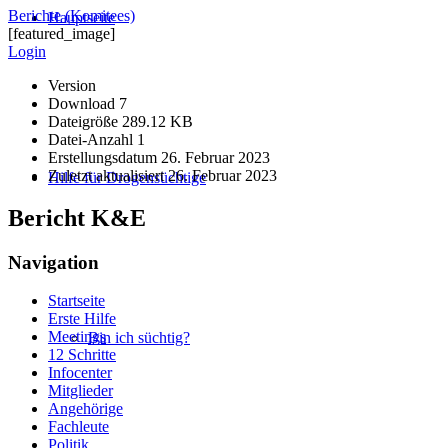
Berichte (Komitees)
Hauptseite
[featured_image]
Login
Version
Download
7
Dateigröße
289.12 KB
Datei-Anzahl
1
Erstellungsdatum
26. Februar 2023
Zuletzt aktualisiert
26. Februar 2023
Hilfe für Drogensüchtige
Bericht K&E
Navigation
Startseite
Erste Hilfe
Meetings
Bin ich süchtig?
12 Schritte
Infocenter
Mitglieder
Angehörige
Fachleute
Politik