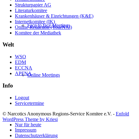
Strukturpapier AG
Literaturkomitee
Krankenhäuser & Einrichtungen (K&E)
Internetkomitee (IK)
Face to face Meetings
Online Redaction (YourNAl)
Komitee der Mediathek
Welt
WSO
EDM
ECCNA
APFNA
Online Meetings
Info
Logout
Servicetermine
© Narcotics Anonymous Regions-Service Komitee e.V. -
Enfold
WordPress Theme by Kriesi
Nur für heute
Impressum
Datenschutzerklärung