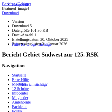
Berichte (Gebiete)
Hauptseite
[featured_image]
Download
Version
Download
5
Dateigröße
101.36 KB
Datei-Anzahl
1
Erstellungsdatum
30. Oktober 2025
Zuletzt aktualisiert
31. Januar 2026
Hilfe für Drogensüchtige
Bericht Gebiet Südwest zur 125. RSK
Navigation
Startseite
Erste Hilfe
Meetings
Bin ich süchtig?
12 Schritte
Infocenter
Mitglieder
Angehörige
Fachleute
Politik