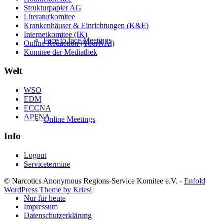
Strukturpapier AG
Literaturkomitee
Krankenhäuser & Einrichtungen (K&E)
Internetkomitee (IK)
Face to face Meetings
Online Redaction (YourNAl)
Komitee der Mediathek
Welt
WSO
EDM
ECCNA
APFNA
Online Meetings
Info
Logout
Servicetermine
© Narcotics Anonymous Regions-Service Komitee e.V. -
Enfold
WordPress Theme by Kriesi
Nur für heute
Impressum
Datenschutzerklärung