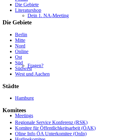
Die Gebiete
Literaturshop
Dein 1. NA-Meeting
Die Gebiete
Berlin
Mitte
Nord
Online
Ost
Süd
Fragen?
Südwest
West und Aachen
Städte
Hamburg
Komitees
Meetings
Regionale Service Konferenz (RSK)
Komitee für Öffentlichkeitsarbeit (ÖAK)
Oline Info ÖA Unterkomitee (OnIn)
Hotlinekomitee