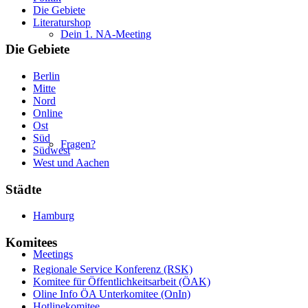
Die Gebiete
Literaturshop
Dein 1. NA-Meeting
Die Gebiete
Berlin
Mitte
Nord
Online
Ost
Süd
Fragen?
Südwest
West und Aachen
Städte
Hamburg
Komitees
Meetings
Regionale Service Konferenz (RSK)
Komitee für Öffentlichkeitsarbeit (ÖAK)
Oline Info ÖA Unterkomitee (OnIn)
Hotlinekomitee