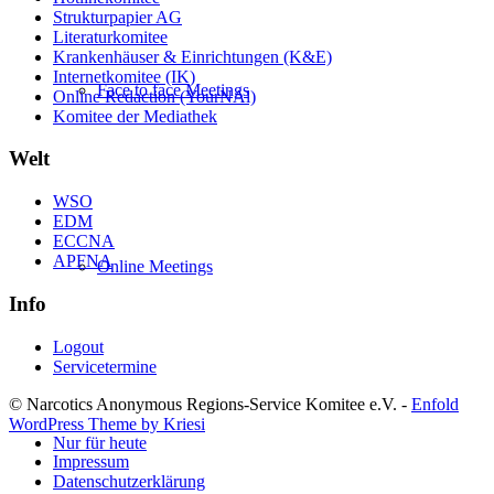
Strukturpapier AG
Literaturkomitee
Krankenhäuser & Einrichtungen (K&E)
Internetkomitee (IK)
Face to face Meetings
Online Redaction (YourNAl)
Komitee der Mediathek
Welt
WSO
EDM
ECCNA
APFNA
Online Meetings
Info
Logout
Servicetermine
© Narcotics Anonymous Regions-Service Komitee e.V. -
Enfold
WordPress Theme by Kriesi
Nur für heute
Impressum
Datenschutzerklärung