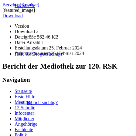
Berichte (Komitee)
Hauptseite
[featured_image]
Download
Version
Download
2
Dateigröße
562.46 KB
Datei-Anzahl
1
Erstellungsdatum
25. Februar 2024
Zuletzt aktualisiert
25. Februar 2024
Hilfe für Drogensüchtige
Bericht der Mediothek zur 120. RSK
Navigation
Startseite
Erste Hilfe
Meetings
Bin ich süchtig?
12 Schritte
Infocenter
Mitglieder
Angehörige
Fachleute
Politik